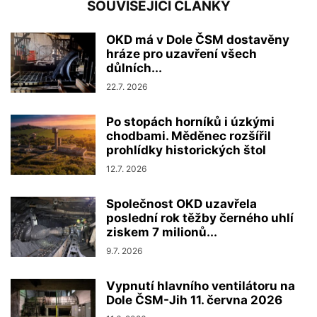
SOUVISEJÍCÍ ČLÁNKY
OKD má v Dole ČSM dostavěny
hráze pro uzavření všech
důlních...
22.7. 2026
Po stopách horníků i úzkými
chodbami. Měděnec rozšířil
prohlídky historických štol
12.7. 2026
Společnost OKD uzavřela
poslední rok těžby černého uhlí
ziskem 7 milionů...
9.7. 2026
Vypnutí hlavního ventilátoru na
Dole ČSM-Jih 11. června 2026