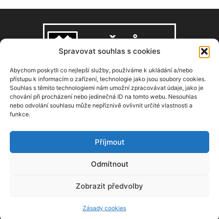
Spravovat souhlas s cookies
Abychom poskytli co nejlepší služby, používáme k ukládání a/nebo
přístupu k informacím o zařízení, technologie jako jsou soubory cookies.
Souhlas s těmito technologiemi nám umožní zpracovávat údaje, jako je
O NÁS
chování při procházení nebo jedinečná ID na tomto webu. Nesouhlas
nebo odvolání souhlasu může nepříznivě ovlivnit určité vlastnosti a
funkce.
Copyright © 2008–2026, zdarbuh.cz
Kontaktujte nás:
info@zdarbuh.cz
Příjmout
NÁSLEDUJ NÁS
Odmítnout
Zobrazit předvolby
Zásady cookies