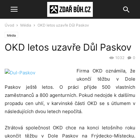
Úvod
Média
OKD letos uzavře Důl Paskov
Média
OKD letos uzavře Důl Paskov
1032
0
Firma OKD oznámila, že
ukončí těžbu v Dole
Paskov ještě letos. O práci přijde 500 vlastních
zaměstnanců a 800 agenturních. Pokud nedojde k dalšímu
propadu cen uhlí, v karvinské části OKD se s útlumem v
následujících dvou letech nepočítá.
Ztrátová společnost OKD chce na konci letošního roku
ukončit těžbu v Dole Paskov na Frýdecko-Místecku.