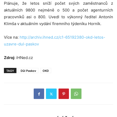
Plánuje, že letos sníží počet svých zaměstnanců z
aktuálních 9800 nejméně o 500 a počet agenturních
pracovníků asi o 800. Uvedl to výkonný ředitel Antonín
Klimša v aktuálním vydání firemního týdeníku Horník.
Více na:
http://archiv.ihned.cz/c1-65192380-okd-letos-
uzavre-dul-paskov
Zdroj:
iHNed.cz
TAGY
Důl Paskov
OKD