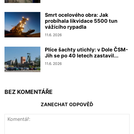
Smrt ocelového obra: Jak
probíhala likvidace 5500 tun
vážícího rypadla
11.6. 2026
Plíce šachty utichly: v Dole ČSM-
Jih se po 40 letech zastavil...
11.6. 2026
BEZ KOMENTÁŘE
ZANECHAT ODPOVĚĎ