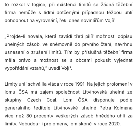
to rozkol v logice, při existenci limitů se žádná těžební
firma nemůže s lidmi dotčenými případnou těžbou uhlí
dohodnout na vyrovnání, řekl dnes novinářům Vojíř.
„Projde-li novela, která zavádí třetí pilíř možnosti odpisu
uhelných zásob, ve sněmovně do prvního čtení, navrhnu
usnesení o zrušení limitů. Tím by příslušná těžební firma
měla právo a možnost se s obcemi pokusit vyjednat
vypořádání vztahů,“ uvedl Vojíř.
Limity uhlí schválila vláda v roce 1991. Na jejich prolomení v
lomu ČSA má zájem společnost Litvínovská uhelná ze
skupiny Czech Coal. Lom ČSA disponuje podle
generálního ředitele Litvínovské uhelné Petra Kolmana
více než 80 procenty veškerých zásob hnědého uhlí za
limity. Nebudou-li prolomeny, lom skončí v roce 2020.