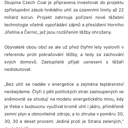
Skupina Czech Coal je připravena investovat do projektu
zpřístupnění zásob hnědého uhlí za územními limity až 22
miliard korun. Projekt zahrnuje pořízení nové těžební
technologie včetně vypořádání zájmů a přesídlení Horního
Jiřetína a Černic, jež jsou rozšířením těžby ohroženy.
Obyvatelé obou obcí se ale už před čtyřmi lety vyslovili v
referendu proti pokračování těžby, a tedy za zachování
svých domovů. Zastupitelé přijali usnesení s těžaři
nediskutovat.
„Bez uhlí se nadále v energetice a zejména teplárenství
neobejdeme. Čtyři z pěti politických stran zastoupených ve
sněmovně se shodují na modelu energetického mixu, kdy
je třeba v budoucnu využívat kromě uhlí i jádro, přiměřeně
zemní plyn a obnovitelné zdroje, a to zhruba v poměru 30,
30, 30 a deset procent. Jediná proti je Strana zelených,“