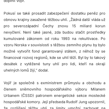
doplnil Vojíř.
Pokusí se také prosadit zabezpečení dostatku peněz pro
obnovu krajiny zasažené těžbou uhlí. „Žádná další vláda už
pro severozápadní Čechy znovu 15 miliard korun
nevyčlení. Není také jasné, zda budou stačit prostředky
kumulované zákonem od roku 1993 na rekultivace. Po
vzoru Norska v souvislosti s těžbou zemního plynu by bylo
možné vytvořit fond garantovaný státem, z něhož by se
financoval rozvoj regionů, kde se uhlí těží. Byl by to takový
desátek z vytěžené tuny uhlí pro lidi, kteří na okraji
uhelných lomů žijí,“ dodal.
Vojíř je společně s exministrem průmyslu a obchodu a
členem sněmovního hospodářského výboru Milanem
Urbanem (ČSSD) patronem energetické sekce mostecké
hospodářské komory. Její předseda Rudolf Jung upozornil,
že rozšíření těžby uhlí za limity umožní zachovat na