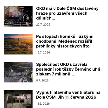
OKD má v Dole ČSM dostavěny
hráze pro uzavření všech
důlních...
22.7. 2026
Po stopách horníků i úzkými
chodbami. Měděnec rozšířil
prohlídky historických štol
12.7. 2026
Společnost OKD uzavřela
poslední rok těžby černého uhlí
ziskem 7 milionů...
9.7. 2026
Vypnutí hlavního ventilátoru na
Dole ČSM-Jih 11. června 2026
11.6. 2026