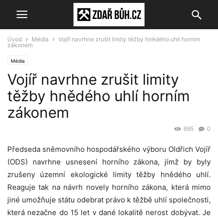
Úvod
Média
Vojíř navrhne zrušit limity těžby hnědého uhlí horním
zákonem
Média
Vojíř navrhne zrušit limity
těžby hnědého uhlí horním
zákonem
695
0
Předseda sněmovního hospodářského výboru Oldřich Vojíř
(ODS) navrhne usnesení horního zákona, jímž by byly
zrušeny územní ekologické limity těžby hnědého uhlí.
Reaguje tak na návrh novely horního zákona, která mimo
jiné umožňuje státu odebrat právo k těžbě uhlí společnosti,
která nezačne do 15 let v dané lokalitě nerost dobývat. Je