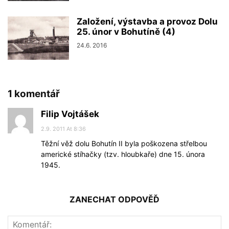
Založení, výstavba a provoz Dolu
25. únor v Bohutíně (4)
24.6. 2016
1 komentář
Filip Vojtášek
2.9. 2011 At 8:36
Těžní věž dolu Bohutín II byla poškozena střelbou
americké stíhačky (tzv. hloubkaře) dne 15. února
1945.
ZANECHAT ODPOVĚĎ