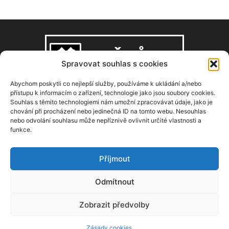
Spravovat souhlas s cookies
Abychom poskytli co nejlepší služby, používáme k ukládání a/nebo
přístupu k informacím o zařízení, technologie jako jsou soubory cookies.
Souhlas s těmito technologiemi nám umožní zpracovávat údaje, jako je
O NÁS
chování při procházení nebo jedinečná ID na tomto webu. Nesouhlas
nebo odvolání souhlasu může nepříznivě ovlivnit určité vlastnosti a
funkce.
Copyright © 2008–2026, zdarbuh.cz
Kontaktujte nás:
info@zdarbuh.cz
Příjmout
NÁSLEDUJ NÁS
Odmítnout
Zobrazit předvolby
Zásady cookies