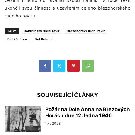
Ovšem i tento důl svému osudu neunikl, v roce 1978
ukončil svou činnost s uzavřením celého březohorského
rudního revíru.
TAGY
Bohutínský rudní revír
Březohorský rudní revír
Důl 25. únor
Důl Bohutín
SOUVISEJÍCÍ ČLÁNKY
Požár na Dole Anna na Březových
Horách dne 12. ledna 1946
1.4. 2023