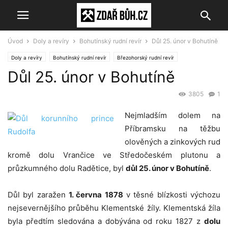
Úvod
Doly a revíry
Bohutínský rudní revír
Důl 25. únor v Bohutíně
Doly a revíry
Bohutínský rudní revír
Březohorský rudní revír
Důl 25. únor v Bohutíně
3805
1
Nejmladším dolem na
Příbramsku na těžbu
olověných a zinkových rud
kromě dolu Vrančice ve Středočeském plutonu a
průzkumného dolu Radětice, byl
důl 25. únor v Bohutíně
.
Důl byl zaražen
1. června 1878
v těsné blízkosti výchozu
nejsevernějšího průběhu Klementské žíly. Klementská žíla
byla předtím sledována a dobývána od roku 1827 z
dolu