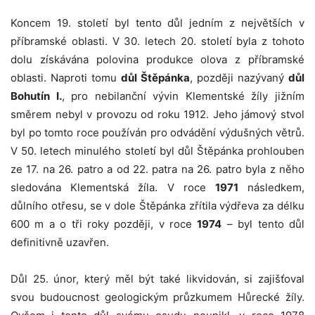
Koncem 19. století byl tento důl jedním z největších v
příbramské oblasti. V 30. letech 20. století byla z tohoto
dolu získávána polovina produkce olova z příbramské
oblasti. Naproti tomu
důl Štěpánka
, později nazývaný
důl
Bohutín I.
, pro nebilanční vývin Klementské žíly jižním
směrem nebyl v provozu od roku 1912. Jeho jámový stvol
byl po tomto roce používán pro odvádění výdušných větrů.
V 50. letech minulého století byl důl Štěpánka prohlouben
ze 17. na 26. patro a od 22. patra na 26. patro byla z něho
sledována Klementská žíla. V roce
1971
následkem,
důlního otřesu, se v dole Štěpánka zřítila výdřeva za délku
600 m a o tři roky později, v roce
1974
– byl tento důl
definitivně uzavřen.
Důl 25. únor, který měl být také likvidován, si zajišťoval
svou budoucnost geologickým průzkumem Hůrecké žíly.