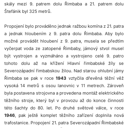
skály mezi 9. patrem dolu Řimbaba a 21. patrem dolu
Štefánik byl 325 metrů.
Propojení bylo prováděno jednak ražbou komína z 21. patra
a jednak hloubením z 9. patra dolu Řimbaba. Aby bylo
možné provádět hloubení z 9. patra, musela se předtím
vyčerpat voda ze zatopené Řimbaby, jámový stvol musel
být vystrojen a vyzmáháno a vystrojeno celé 9. patro
tohoto dolu až na křížení Hlavní řimbabské žíly se
Severozápadní řimbabskou žilou. Nad starou ohlubní jámy
Řimbaba se pak v roce
1943
vztyčila dřevěná těžní věž
vysoká 14 metrů s osou lanovnic v 11 metrech. Zároveň
byla postavena strojovna a provedena montáž elektrického
těžního stroje, který byl v provozu až do konce činnosti
této šachty do 80. let. Po druhé světové válce, v roce
1946
, pak ještě komplet těžního zařízení doplnila nová
trafostanice. Propojení 21. patra Severozápadní Řimbabské