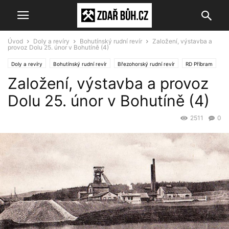
Úvod
Doly a revíry
Bohutínský rudní revír
Založení, výstavba a
provoz Dolu 25. únor v Bohutíně (4)
Doly a revíry
Bohutínský rudní revír
Březohorský rudní revír
RD Příbram
Založení, výstavba a provoz
Dolu 25. únor v Bohutíně (4)
2511
0