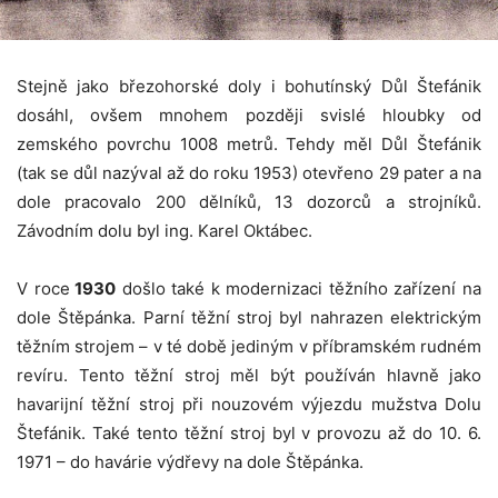
Stejně jako březohorské doly i bohutínský Důl Štefánik
dosáhl, ovšem mnohem později svislé hloubky od
zemského povrchu 1008 metrů. Tehdy měl Důl Štefánik
(tak se důl nazýval až do roku 1953) otevřeno 29 pater a na
dole pracovalo 200 dělníků, 13 dozorců a strojníků.
Závodním dolu byl ing. Karel Oktábec.
V roce
1930
došlo také k modernizaci těžního zařízení na
dole Štěpánka. Parní těžní stroj byl nahrazen elektrickým
těžním strojem – v té době jediným v příbramském rudném
revíru. Tento těžní stroj měl být používán hlavně jako
havarijní těžní stroj při nouzovém výjezdu mužstva Dolu
Štefánik. Také tento těžní stroj byl v provozu až do 10. 6.
1971 – do havárie výdřevy na dole Štěpánka.