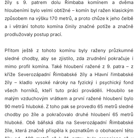
žíly s 9. patrem dolu Řimbaba komínem a dvěma
hloubeními bylo velmi obtížné – komín byl ražen klasickým
způsobem na výšku 170 metrů, a proto chůze k jeho čelbě
a i větrání tohoto komína činily značné potíže a značně
prodlužovaly postup prací.
Přitom ještě z tohoto komínu byly raženy průzkumné
sledné chodby, aby se zjistilo, zda zrudnění pokračuje i
mimo profil komína. Také hloubení ražené z 9. patra – z
kříže Severozápadní Řimbabské žíly a Hlavní řimbabské
žíly – kladlo vysoké nároky na fyzický i psychický fond
všech horníků, kteří tuto práci prováděli. Hloubilo se
malým vzduchovým vrátkem a první ražené hloubení bylo
90 metrů hluboké. Z toho pak se provedlo 65 metrů sledné
chodby po žíle a pokračovalo druhé hloubení 65 metrů
hluboké. Obě báňská díla na Severozápadní Řimbabské
žíle, která značně přispěla k poznatkům o obohacení této