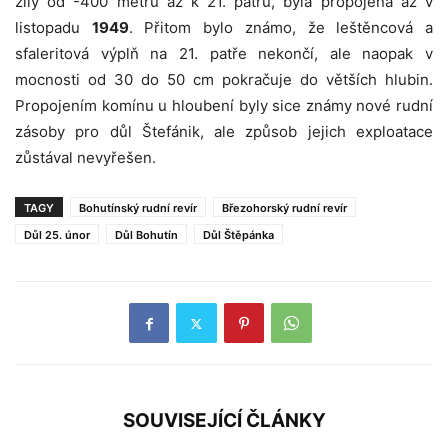
žíly od -400 metrů až k 21. patru, byla propojena až v
listopadu
1949
. Přitom bylo známo, že leštěncová a
sfaleritová výplň na 21. patře nekončí, ale naopak v
mocnosti od 30 do 50 cm pokračuje do větších hlubin.
Propojením komínu u hloubení byly sice známy nové rudní
zásoby pro důl Štefánik, ale způsob jejich exploatace
zůstával nevyřešen.
TAGY
Bohutínský rudní revír
Březohorský rudní revír
Důl 25. únor
Důl Bohutín
Důl Štěpánka
SOUVISEJÍCÍ ČLÁNKY