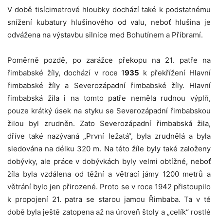
V době tisícimetrové hloubky dochází také k podstatnému
snížení kubatury hlušinového od valu, neboť hlušina je
odvážena na výstavbu silnice med Bohutínem a Příbramí.
Poměrně pozdě, po zarážce překopu na 21. patře na
řimbabské žíly, dochází v roce 1
935
k překřížení Hlavní
řimbabské žíly a Severozápadní řimbabské žíly. Hlavní
řimbabská žíla i na tomto patře neměla rudnou výplň,
pouze krátký úsek na styku se Severozápadní řimbabskou
žilou byl zrudněn. Zato Severozápadní řimbabská žila,
dříve také nazývaná „První ležatá“, byla zrudnělá a byla
sledována na délku 320 m. Na této žíle byly také založeny
dobývky, ale práce v dobývkách byly velmi obtížné, neboť
žíla byla vzdálena od těžní a větrací jámy 1200 metrů a
větrání bylo jen přirozené. Proto se v roce 1942 přistoupilo
k propojení 21. patra se starou jamou Řimbaba. Ta v té
době byla ještě zatopena až na úroveň štoly a „celík“ rostlé