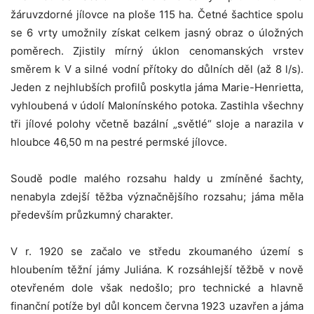
žáruvzdorné jílovce na ploše 115 ha. Četné šachtice spolu
se 6 vrty umožnily získat celkem jasný obraz o úložných
poměrech. Zjistily mírný úklon cenomanských vrstev
směrem k V a silné vodní přítoky do důlních děl (až 8 l/s).
Jeden z nejhlubších profilů poskytla jáma Marie-Henrietta,
vyhloubená v údolí Malonínského potoka. Zastihla všechny
tři jílové polohy včetně bazální „světlé“ sloje a narazila v
hloubce 46,50 m na pestré permské jílovce.
Soudě podle malého rozsahu haldy u zmíněné šachty,
nenabyla zdejší těžba význačnějšího rozsahu; jáma měla
především průzkumný charakter.
V r. 1920 se začalo ve středu zkoumaného území s
hloubením těžní jámy Juliána. K rozsáhlejší těžbě v nově
otevřeném dole však nedošlo; pro technické a hlavně
finanční potíže byl důl koncem června 1923 uzavřen a jáma