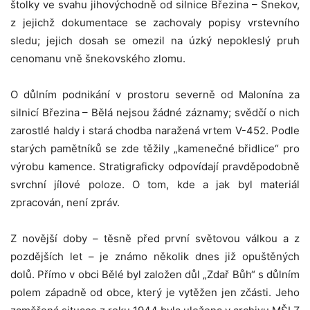
štolky ve svahu jihovýchodně od silnice Březina – Šnekov,
z jejichž dokumentace se zachovaly popisy vrstevního
sledu; jejich dosah se omezil na úzký nepokleslý pruh
cenomanu vně šnekovského zlomu.
O důlním podnikání v prostoru severně od Malonína za
silnicí Březina – Bělá nejsou žádné záznamy; svědčí o nich
zarostlé haldy i stará chodba naražená vrtem V-452. Podle
starých pamětníků se zde těžily „kamenečné břidlice“ pro
výrobu kamence. Stratigraficky odpovídají pravděpodobně
svrchní jílové poloze. O tom, kde a jak byl materiál
zpracován, není zpráv.
Z novější doby – těsně před první světovou válkou a z
pozdějších let – je známo několik dnes již opuštěných
dolů. Přímo v obci Bělé byl založen důl „Zdař Bůh“ s důlním
polem západně od obce, který je vytěžen jen zčásti. Jeho