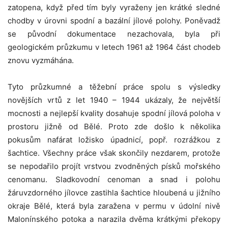
zatopena, když před tím byly vyraženy jen krátké sledné
chodby v úrovni spodní a bazální jílové polohy. Poněvadž
se původní dokumentace nezachovala, byla při
geologickém průzkumu v letech 1961 až 1964 část chodeb
znovu vyzmáhána.
Tyto průzkumné a těžební práce spolu s výsledky
novějších vrtů z let 1940 – 1944 ukázaly, že největší
mocnosti a nejlepší kvality dosahuje spodní jílová poloha v
prostoru jižně od Bělé. Proto zde došlo k několika
pokusům nafárat ložisko úpadnicí, popř. rozrážkou z
šachtice. Všechny práce však skončily nezdarem, protože
se nepodařilo projít vrstvou zvodněných písků mořského
cenomanu. Sladkovodní cenoman a snad i polohu
žáruvzdorného jílovce zastihla šachtice hloubená u jižního
okraje Bělé, která byla zaražena v permu v údolní nivě
Malonínského potoka a narazila dvěma krátkými překopy