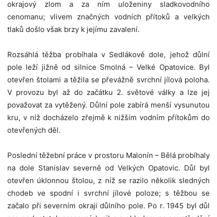
okrajový zlom a za ním uloženiny sladkovodního
cenomanu; vlivem značných vodních přítoků a velkých
tlaků došlo však brzy k jejímu zavalení.
Rozsáhlá těžba probíhala v Sedlákově dole, jehož důlní
pole leží jižně od silnice Smolná – Velké Opatovice. Byl
otevřen štolami a těžila se převážně svrchní jílová poloha.
V provozu byl až do začátku 2. světové války a lze jej
považovat za vytěžený. Důlní pole zabírá menší vysunutou
kru, v níž docházelo zřejmě k nižším vodním přítokům do
otevřených děl.
Poslední těžební práce v prostoru Malonín – Bělá probíhaly
na dole Stanislav severně od Velkých Opatovic. Důl byl
otevřen úklonnou štolou, z níž se razilo několik sledných
chodeb ve spodní i svrchní jílové poloze; s těžbou se
začalo při severním okraji důlního pole. Po r. 1945 byl důl