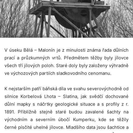
V úseku Bělá – Malonín je z minulosti známa řada důlních
prací a průzkumných vrtů. Předmětem těžby byly jílovce
všech tří jílových poloh. Staré doly byly založeny výhradně
ve výchozových partiích sladkovodního cenomanu.
K nejstarším patří báňská díla ve svahu severovýchodně od
silnice Korbelová Lhota – Slatina, jak svědčí dochované
důlní mapky s náčrtky geologické situace a s profily z r.
1891. Přibližně stejně staré budou zavalené šachty na
východním a severním úbočí Kumperku, kde se těžily
černé písčité uhelné jílovce. Mladšího data jsou šachtice a