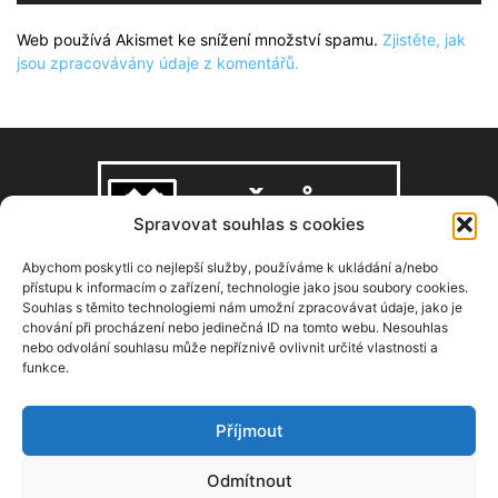
Web používá Akismet ke snížení množství spamu.
Zjistěte, jak
jsou zpracovávány údaje z komentářů.
Spravovat souhlas s cookies
Abychom poskytli co nejlepší služby, používáme k ukládání a/nebo
přístupu k informacím o zařízení, technologie jako jsou soubory cookies.
Souhlas s těmito technologiemi nám umožní zpracovávat údaje, jako je
O NÁS
chování při procházení nebo jedinečná ID na tomto webu. Nesouhlas
nebo odvolání souhlasu může nepříznivě ovlivnit určité vlastnosti a
funkce.
Copyright © 2008–2026, zdarbuh.cz
Kontaktujte nás:
info@zdarbuh.cz
Příjmout
NÁSLEDUJ NÁS
Odmítnout