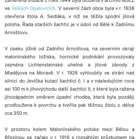
zaměřená situace z roku 1944 byla uložena v archivu MŠLZ
ve
Velkých Opatovicích
. V severní části obce byla v r. 1938
otevřena štola A. Sedláka, v níž se těžila spodní jílová
poloha. Řada starších šachtic je v údolí od Bělé k Zadnímu
Arnoštovu.
V úseku jižně od Zadního Arnoštova, na severním okraji
malonínského ložiska, hornické podnikání provozovaly
zejména Lichtensteinské uhelné a jílové závody z
Mladějova na Moravě. V r. 1928 vyhloubily ve stráni nad
silnicí do Jevíčka kutací šachtici č. I a v následujícím roce
asi 100 m k jihovýchodu další šachtici II, z které byla ražena
jihozápadním směrem úpadní chodba, která byla později
prodloužena k povrchu a tvořila pak těžnou štolu o délce
cca 350 m.
V prostoru kolem Malonínského potoka mezi Bělou a
Březinou se začalo v r. 1916 s rozsáhlým průzkumem na