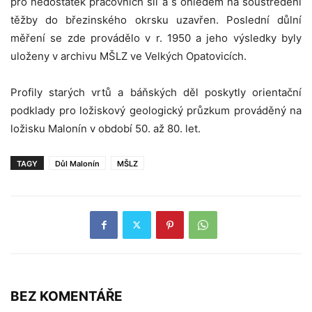
pro nedostatek pracovních sil a s ohledem na soustředění
těžby do březinského okrsku uzavřen. Poslední důlní
měření se zde provádělo v r. 1950 a jeho výsledky byly
uloženy v archivu MŠLZ ve Velkých Opatovicích.
Profily starých vrtů a báňských děl poskytly orientační
podklady pro ložiskový geologický průzkum prováděný na
ložisku Malonín v období 50. až 80. let.
TAGY
Důl Malonín
MŠLZ
BEZ KOMENTÁŘE