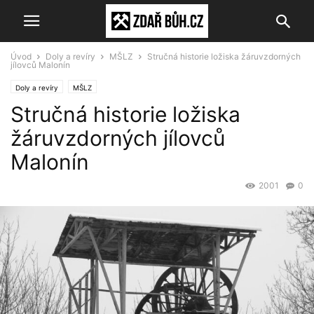
Úvod
Doly a revíry
MŠLZ
Stručná historie ložiska žáruvzdorných
jílovců Malonín
Doly a revíry
MŠLZ
Stručná historie ložiska
žáruvzdorných jílovců
Malonín
2001
0