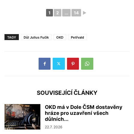
1
2
...
14
►
TAGY
Důl Julius Fučík
OKD
Petřvald
SOUVISEJÍCÍ ČLÁNKY
OKD má v Dole ČSM dostavěny
hráze pro uzavření všech
důlních...
22.7. 2026