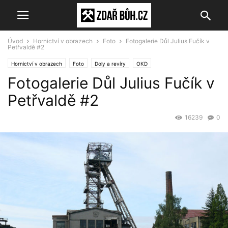
Úvod
Hornictví v obrazech
Foto
Fotogalerie Důl Julius Fučík v
Petřvaldě #2
Hornictví v obrazech
Foto
Doly a revíry
OKD
Fotogalerie Důl Julius Fučík v
Petřvaldě #2
16239
0