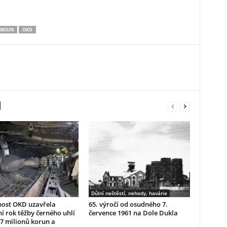
AMOUN
OKD
Důlní neštěstí, nehody, havárie
nost OKD uzavřela
65. výročí od osudného 7.
í rok těžby černého uhlí
července 1961 na Dole Dukla
7 milionů korun a