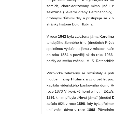
zemích, charakterizovaný mimo jiné i 
železnice (Severní dráhy Ferdinandovy),
drobnými důlními díly a přistupuje se k b
stránky historie Dolu Hlubina.
V roce
1842
byla založena
jáma Karolin
tehdejšího Senného trhu (dnešních Frýdl
společnou výdušnou jámu v místech kaš
do roku 1884 a později až do roku 1966
patřily od svého začátku M. S. Rothschildo
Vítkovické železárny se rozrůstaly a pot
hloubení
jámy Hlubina
a již o pět let po
kapitálu vídeňského bankovního domu Ro
roce 1873 Vítkovické horní a hutní těžařs
1891
k nim přibyla „
Nová jáma
“ (dnešní
začala těžit v roce
1896
, kdy byla přejm
uhlí začal dávat v roce
1898
. Původním 