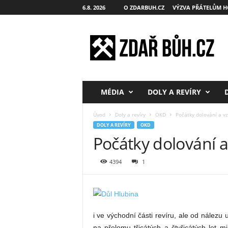
6.8. 2026
O ZDARBUH.CZ
VÝZVA PŘÁTELŮM H
Z
d
a
ř
B
ů
h
MÉDIA
DOLY A REVÍRY
.
c
Úvod
Doly a revíry
OKD
Počátky dolování a vz
z
DOLY A REVÍRY
OKD
Počátky dolování a
4394
1
i ve východní části revíru, ale od nálezu
na přelomu třicátých a čtyřicátých let 