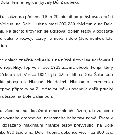
k Dolu Hermenegilda (bývalý Důl Zárubek).
la, takže na přelomu 19. a 20. století se pohybovala roční
ci tun, na Dole Hlubina mezi 200-280 tisíci tun a na Dole
lí. Na těchto úrovních se udržoval objem těžby v podstatě
kou dalšího rozvoje těžby na novém dole (Jeremenko), kde
 tun.
ch dolech značně poklesla a na nízké úrovni se udržovala i
é republiky. Teprve v roce 1923 začíná období konjunktury
řskou krizí. V roce 1931 byla těžba uhlí na Dole Šalamoun
 důl připojen k Hlubině. Na dolech Hlubina a Jeremenko
rve příprava na 2. světovou válku podnítila další prudký
ena těžba na Dole Šalamoun.
ila všechno na dosažení maximálních těžeb, ale za cenu
slovného drancování nerostného bohatství země. Proto v
 dosaženo maximální hranice těžby převyšující na Dole
ko 530 tisíc a na Dole Hlubina dokonce více než 800 tisíc