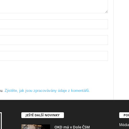
mu.
Zjistěte, jak jsou zpracovávány údaje z komentářů.
JEŠTĚ DALŠÍ NOVINKY
PO
Médi
OKD má v Dole ČSM