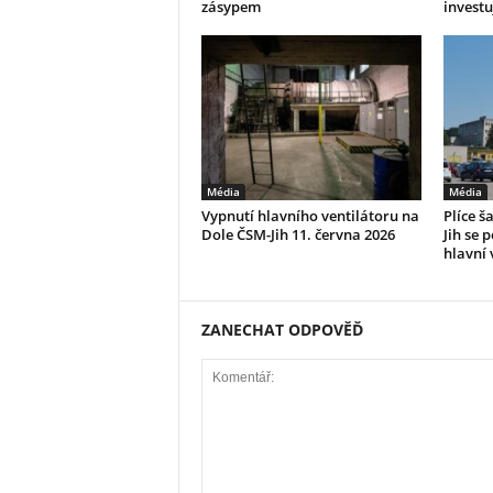
zásypem
investu
Média
Média
Vypnutí hlavního ventilátoru na
Plíce š
Dole ČSM-Jih 11. června 2026
Jih se p
hlavní 
ZANECHAT ODPOVĚĎ