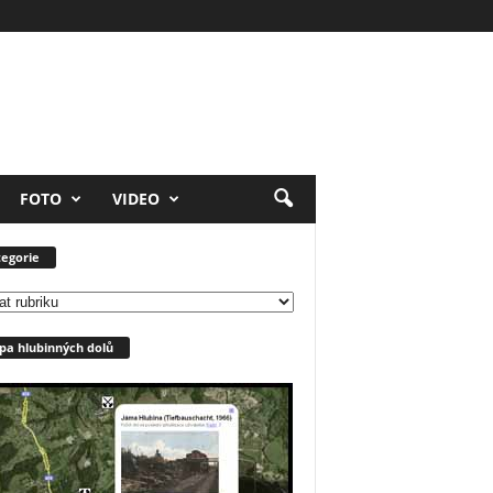
FOTO
VIDEO
egorie
orie
a hlubinných dolů