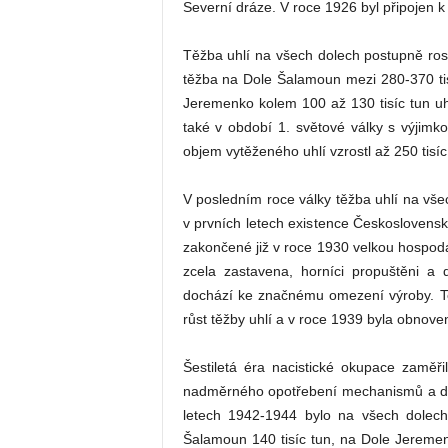
Severní dráze. V roce 1926 byl připojen 
Těžba uhlí na všech dolech postupně rost
těžba na Dole Šalamoun mezi 280-370 tisí
Jeremenko kolem 100 až 130 tisíc tun uh
také v období 1. světové války s výjim
objem vytěženého uhlí vzrostl až 250 tisíc
V posledním roce války těžba uhlí na vše
v prvních letech existence Československ
zakončené již v roce 1930 velkou hospodá
zcela zastavena, horníci propuštěni a
dochází ke značnému omezení výroby. Tep
růst těžby uhlí a v roce 1939 byla obnov
Šestiletá éra nacistické okupace zaměř
nadměrného opotřebení mechanismů a do
letech 1942-1944 bylo na všech dolech
Šalamoun 140 tisíc tun, na Dole Jeremen