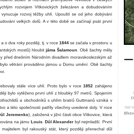
rychlým rozvojem Vítkovických železáren a dobudováním
 vynucuje rozvoj těžby uhlí. Upouští se od jeho dobývání
udování velkých dolů. A v této době se začínají psát první
a
a o dva roky později, tj. v roce
1844
se začala v prostoru u
antských mostů) hloubit
jáma Šalamoun
. Obě šachty měly
ny před dnešním Národním divadlem moravskoslezským až
 bylo větrání prováděno jámou u Domu umění. Obě šachty
vi.
řebovaly stále více uhlí. Proto bylo v roce
1852
zahájeno
zději bylo vytěženo první uhlí z hloubky 97 metrů. Spojením
thschildů a obchodníků s uhlím bratrů Guttmanů vzniká v
tvo a této společnosti patřily všechny uvedené doly. V roce
Důl Jeremenko
), založená v jižní části obce Vítkovice, která
enována na jámu
Louis
.
Důl Alexander
byl nejmladší. První
majitelem byl rakouský stát, který později přenechal důl