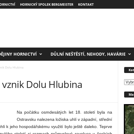
ORNICTVÍ
HORNICKÝ SPOLEK BERGMEISTER
KONTAKT
DĚJINY HORNICTVÍ
DŮLNÍ NEŠTĚSTÍ, NEHODY, HAVÁRIE
nik Dolu Hlubina
Kat
 vznik Dolu Hlubina
Kateg
Map
Na počátku osmdesátých let 18. století byla na
Ostravsku nalezena ložiska uhlí v západní, střední
 uhlí k jeho hospodářskému využití bylo ještě daleko. Teprve
minulého století si rozmach průmyslové revoluce v českých