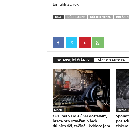
tun uhlí za rok.
TAGY
DŮL HLUBINA
DŮL JEREMENKO
DŮL ŠAL
SOUVISEJÍCÍ ČLÁNKY
VÍCE OD AUTORA
Média
Média
OKD má v Dole ČSM dostavěny
Společ
hráze pro uzavření všech
posledn
důlních děl, začíná likvidace jam
ziskem 