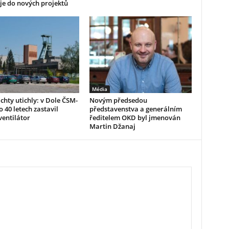
je do nových projektů
Média
achty utichly: v Dole ČSM-
Novým předsedou
o 40 letech zastavil
představenstva a generálním
ventilátor
ředitelem OKD byl jmenován
Martin Džanaj