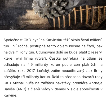
Společnost OKD nyní na Karvinsku těží okolo šesti milionů
tun uhlí ročně, postupně tento objem klesne na čtyři, pak
na dva miliony tun. Utlumování dolů se bude platit z rezerv,
které nyní firma vytváří. Částka potřebná na útlum se
odhaduje na 4,9 miliardy korun podle cen platných na
začátku roku 2017. Loňský, zatím neauditovaný zisk firmy
převyšuje tři miliardy korun. Řekl to předseda dozorčí rady
OKD Michal Kuča na začátku návštěvy premiéra Andreje
Babiše (ANO) a členů vlády v demisi v sídle společnosti v
Karviné.