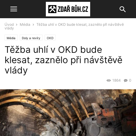
Úvod
Média
Těžba uhlí v OKD bude klesat, zaznělo při návštěvě
vlády
Média
Doly a revíry
OKD
Těžba uhlí v OKD bude
klesat, zaznělo při návštěvě
vlády
1864
0