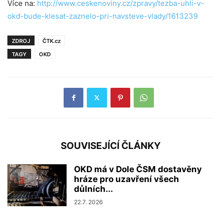
Více na:
http://www.ceskenoviny.cz/zpravy/tezba-uhli-v-
okd-bude-klesat-zaznelo-pri-navsteve-vlady/1613239
ZDROJ
ČTK.cz
TAGY
OKD
SOUVISEJÍCÍ ČLÁNKY
OKD má v Dole ČSM dostavěny
hráze pro uzavření všech
důlních...
22.7. 2026