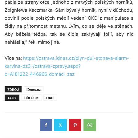
padla ze strany otce jednoho z mrtvých polských horníků,
Zbigniewa Kaczmarka. Sám bývalý horník, nyní v důchodu,
obvinil podle polských médií vedení OKD z manipulace s
čidly na přítomnost metanu. „Vím, co se děje ve stěnách.
Aby běžela těžba, tak se čidla zakrývají fólií, aby nic
nehlásila,“ řekl mimo jiné.
Více na:
https://ostrava.idnes.cz/plyn-dul-stonava-alarm-
karvina-dz3-/ostrava-zpravy.aspx?
c=A181222_446966_domaci_zaz
ZDROJ
iDnes.cz
TAGY
Důl ČSM
OKD