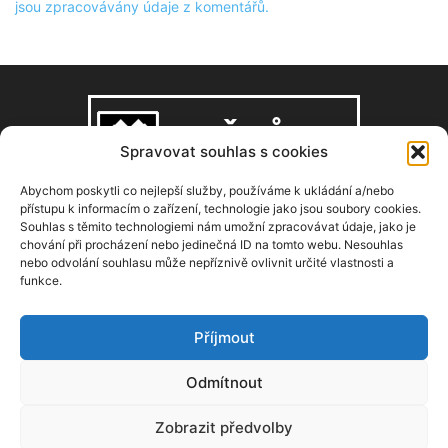
jsou zpracovávány údaje z komentářů.
Spravovat souhlas s cookies
Abychom poskytli co nejlepší služby, používáme k ukládání a/nebo
přístupu k informacím o zařízení, technologie jako jsou soubory cookies.
Souhlas s těmito technologiemi nám umožní zpracovávat údaje, jako je
O NÁS
chování při procházení nebo jedinečná ID na tomto webu. Nesouhlas
nebo odvolání souhlasu může nepříznivě ovlivnit určité vlastnosti a
funkce.
Copyright © 2008–2026, zdarbuh.cz
Kontaktujte nás:
info@zdarbuh.cz
Příjmout
NÁSLEDUJ NÁS
Odmítnout
Zobrazit předvolby