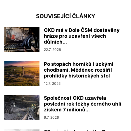
SOUVISEJÍCÍ ČLÁNKY
OKD má v Dole ČSM dostavěny
hráze pro uzavření všech
důlních...
22.7. 2026
Po stopách horníků i úzkými
chodbami. Měděnec rozšířil
prohlídky historických štol
12.7. 2026
Společnost OKD uzavřela
poslední rok těžby černého uhlí
ziskem 7 milionů...
9.7. 2026