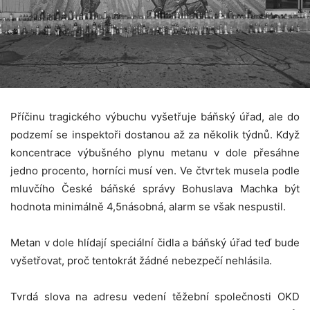
Příčinu tragického výbuchu vyšetřuje báňský úřad, ale do
podzemí se inspektoři dostanou až za několik týdnů. Když
koncentrace výbušného plynu metanu v dole přesáhne
jedno procento, horníci musí ven. Ve čtvrtek musela podle
mluvčího České báňské správy Bohuslava Machka být
hodnota minimálně 4,5násobná, alarm se však nespustil.
Metan v dole hlídají speciální čidla a báňský úřad teď bude
vyšetřovat, proč tentokrát žádné nebezpečí nehlásila.
Tvrdá slova na adresu vedení těžební společnosti OKD