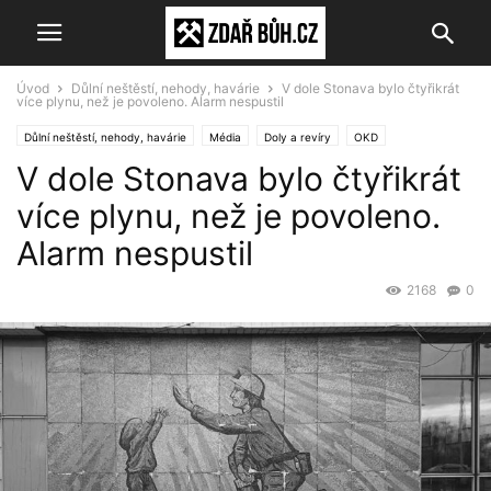
Úvod
Důlní neštěstí, nehody, havárie
V dole Stonava bylo čtyřikrát
více plynu, než je povoleno. Alarm nespustil
Důlní neštěstí, nehody, havárie
Média
Doly a revíry
OKD
V dole Stonava bylo čtyřikrát
více plynu, než je povoleno.
Alarm nespustil
2168
0