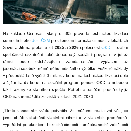
Na základě Usnesení vlády č. 303 provede technickou likvidaci
černouhelného
dolu ČSM
po ukončení hornické činnosti v lokalitách
Sever a Jih na přelomu let
2025
a
2026
společnost
OKD
. Těžební
společnost uskuteční také dohodnutý sociální program, v jehož
rámci bude odcházejícím zaměstnancům vyplacen až
jedenáctinásobek průměrného měsíčního výdělku. Veškeré náklady
v předpokládané výši 3,3 miliardy korun na technickou likvidaci dolu
a 1,4 miliardy korun na sociální program ponese OKD, a nebudou
tak hrazeny ze státního rozpočtu. Potřebné peněžní prostředky již
OKD nashromáždila ze zisků v letech 2021-2023.
„Tímto usnesením vláda potvrdila, že můžeme realizovat vše, co
jsme chtěli uskutečnit vlastními silami a z vlastních prostředků:
vypořádat po ukončení hornické činnosti zaměstnanecké záležitosti