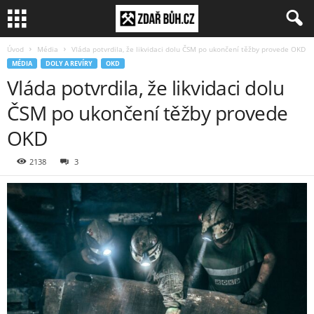
Úvod
Média
Vláda potvrdila, že likvidaci dolu ČSM po ukončení těžby provede OKD
MÉDIA
DOLY A REVÍRY
OKD
Vláda potvrdila, že likvidaci dolu
ČSM po ukončení těžby provede
OKD
2138
3