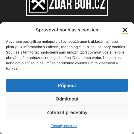
Spravovat souhlas s cookies
O NÁS
Abychom poskytli co nejlepší služby, používáme k ukládání a/nebo
Copyright © 2008–2026, zdarbuh.cz
přístupu k informacím o zařízení, technologie jako jsou soubory cookies.
Souhlas s těmito technologiemi nám umožní zpracovávat údaje, jako je
Kontaktujte nás:
info@zdarbuh.cz
chování při procházení nebo jedinečná ID na tomto webu. Nesouhlas
nebo odvolání souhlasu může nepříznivě ovlivnit určité vlastnosti a
funkce.
NÁSLEDUJ NÁS
Příjmout
Odmítnout
Zobrazit předvolby
Zásady cookies