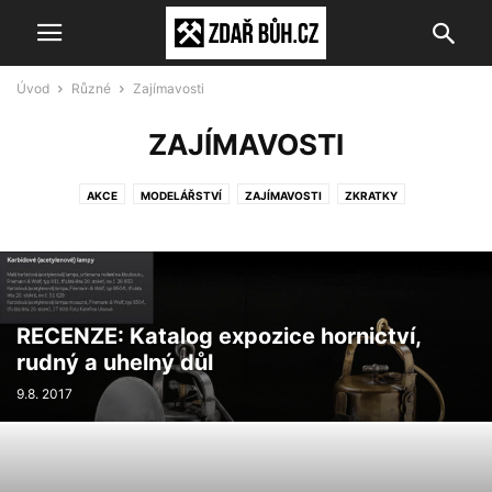
Úvod
Různé
Zajímavosti
ZAJÍMAVOSTI
AKCE
MODELÁŘSTVÍ
ZAJÍMAVOSTI
ZKRATKY
RECENZE: Katalog expozice hornictví,
rudný a uhelný důl
9.8. 2017