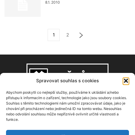
8.1. 2010
1
2
Spravovat souhlas s cookies
Abychom poskytli co nejlepší služby, používáme k ukládání a/nebo
přístupu k informacím o zařízení, technologie jako jsou soubory cookies.
Souhlas s těmito technologiemi nám umožní zpracovávat údaje, jako je
O NÁS
chování při procházení nebo jedinečná ID na tomto webu. Nesouhlas
nebo odvolání souhlasu může nepříznivě ovlivnit určité vlastnosti a
funkce.
Copyright © 2008–2026, zdarbuh.cz
Kontaktujte nás:
info@zdarbuh.cz