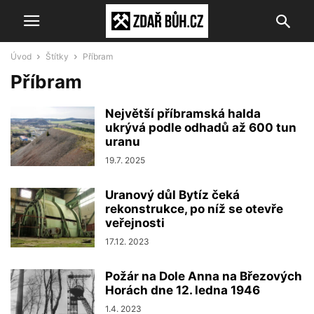
Úvod
Štítky
Příbram
Příbram
Největší příbramská halda
ukrývá podle odhadů až 600 tun
uranu
19.7. 2025
Uranový důl Bytíz čeká
rekonstrukce, po níž se otevře
veřejnosti
17.12. 2023
Požár na Dole Anna na Březových
Horách dne 12. ledna 1946
1.4. 2023