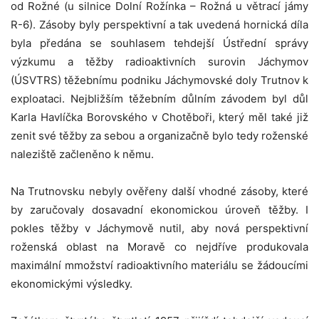
od Rožné (u silnice Dolní Rožínka – Rožná u větrací jámy
R-6). Zásoby byly perspektivní a tak uvedená hornická díla
byla předána se souhlasem tehdejší Ústřední správy
výzkumu a těžby radioaktivních surovin Jáchymov
(ÚSVTRS) těžebnímu podniku Jáchymovské doly Trutnov k
exploataci. Nejbližším těžebním důlním závodem byl důl
Karla Havlíčka Borovského v Chotěboři, který měl také již
zenit své těžby za sebou a organizačně bylo tedy roženské
naleziště začleněno k němu.
Na Trutnovsku nebyly ověřeny další vhodné zásoby, které
by zaručovaly dosavadní ekonomickou úroveň těžby. I
pokles těžby v Jáchymově nutil, aby nová perspektivní
roženská oblast na Moravě co nejdříve produkovala
maximální mmožství radioaktivního materiálu se žádoucími
ekonomickými výsledky.