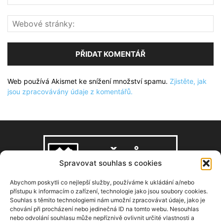
Web používá Akismet ke snížení množství spamu.
Zjistěte, jak
jsou zpracovávány údaje z komentářů.
Spravovat souhlas s cookies
Abychom poskytli co nejlepší služby, používáme k ukládání a/nebo
přístupu k informacím o zařízení, technologie jako jsou soubory cookies.
Souhlas s těmito technologiemi nám umožní zpracovávat údaje, jako je
O NÁS
chování při procházení nebo jedinečná ID na tomto webu. Nesouhlas
nebo odvolání souhlasu může nepříznivě ovlivnit určité vlastnosti a