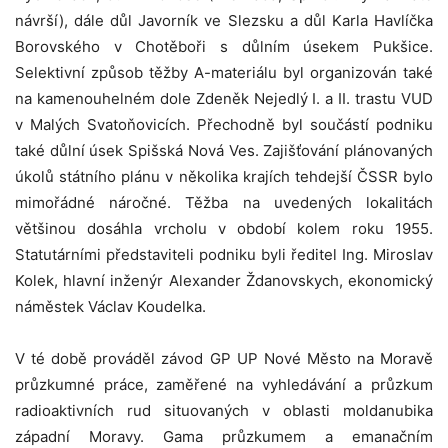
návrší), dále důl Javorník ve Slezsku a důl Karla Havlíčka
Borovského v Chotěboři s důlním úsekem Pukšice.
Selektivní způsob těžby A-materiálu byl organizován také
na kamenouhelném dole Zdeněk Nejedlý I. a II. trastu VUD
v Malých Svatoňovicích. Přechodně byl součástí podniku
také důlní úsek Spišská Nová Ves. Zajišťování plánovaných
úkolů státního plánu v několika krajích tehdejší ČSSR bylo
mimořádné náročné. Těžba na uvedených lokalitách
většinou dosáhla vrcholu v období kolem roku 1955.
Statutárními představiteli podniku byli ředitel Ing. Miroslav
Kolek, hlavní inženýr Alexander Ždanovskych, ekonomický
náměstek Václav Koudelka.
V té době prováděl závod GP UP Nové Město na Moravě
průzkumné práce, zaměřené na vyhledávání a průzkum
radioaktivních rud situovaných v oblasti moldanubika
západní Moravy. Gama průzkumem a emanačním