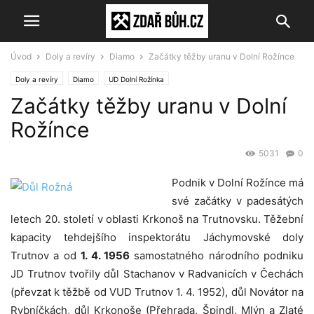
Úvod
Doly a revíry
Diamo
Začátky těžby uranu v Dolní Rožínce
Doly a revíry
Diamo
UD Dolní Rožínka
Začátky těžby uranu v Dolní
Rožínce
5031
0
Podnik v Dolní Rožínce má
své začátky v padesátých
letech 20. století v oblasti Krkonoš na Trutnovsku. Těžební
kapacity tehdejšího inspektorátu Jáchymovské doly
Trutnov a od
1. 4. 1956
samostatného národního podniku
JD Trutnov tvořily důl Stachanov v Radvanicích v Čechách
(převzat k těžbě od VUD Trutnov 1. 4. 1952), důl Novátor na
Rybníčkách, důl Krkonoše (Přehrada, Špindl. Mlýn a Zlaté