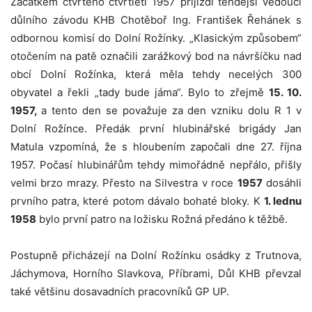
Začátkem čtvrtého čtvrtletí 1957 přijíždí tehdejší vedoucí
důlního závodu KHB Chotěboř Ing. František Řehánek s
odbornou komisí do Dolní Rožínky. „Klasickým způsobem“
otočením na patě označili zarážkový bod na návršíčku nad
obcí Dolní Rožínka, která měla tehdy necelých 300
obyvatel a řekli „tady bude jáma“. Bylo to zřejmě
15. 10.
1957,
a tento den se považuje za den vzniku dolu R 1 v
Dolní Rožínce. Předák první hlubinářské brigády Jan
Matula vzpomíná, že s hloubením započali dne 27. října
1957. Počasí hlubinářům tehdy mimořádně nepřálo, přišly
velmi brzo mrazy. Přesto na Silvestra v roce
1957
dosáhli
prvního patra, které potom dávalo bohaté bloky. K
1. lednu
1958
bylo první patro na ložisku Rožná předáno k těžbě.
Postupně přicházejí na Dolní Rožínku osádky z Trutnova,
Jáchymova, Horního Slavkova, Příbrami, Důl KHB převzal
také většinu dosavadních pracovníků GP UP.