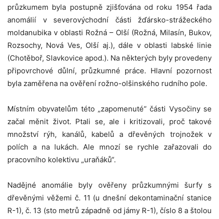
průzkumem byla postupně zjišťována od roku 1954 řada
anomálií v severovýchodní části žďársko-strážeckého
moldanubika v oblasti Rožná – Olší (Rožná, Milasín, Bukov,
Rozsochy, Nová Ves, Olší aj.), dále v oblasti labské linie
(Chotěboř, Slavkovice apod.). Na některých byly provedeny
připovrchové důlní, průzkumné práce. Hlavní pozornost
byla zaměřena na ověření rožno-olšinského rudního pole.
Místním obyvatelům této „zapomenuté“ části Vysočiny se
začal měnit život. Ptali se, ale i kritizovali, proč takové
množství rýh, kanálů, kabelů a dřevěných trojnožek v
polích a na lukách. Ale mnozí se rychle zařazovali do
pracovního kolektivu „uraňáků“.
Nadějné anomálie byly ověřeny průzkumnými šurfy s
dřevěnými věžemi č. 11 (u dnešní dekontaminační stanice
R-1), č. 13 (sto metrů západně od jámy R-1), číslo 8 a štolou