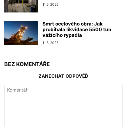
11.6. 2026
Smrt ocelového obra: Jak
probíhala likvidace 5500 tun
vážícího rypadla
11.6. 2026
BEZ KOMENTÁŘE
ZANECHAT ODPOVĚĎ