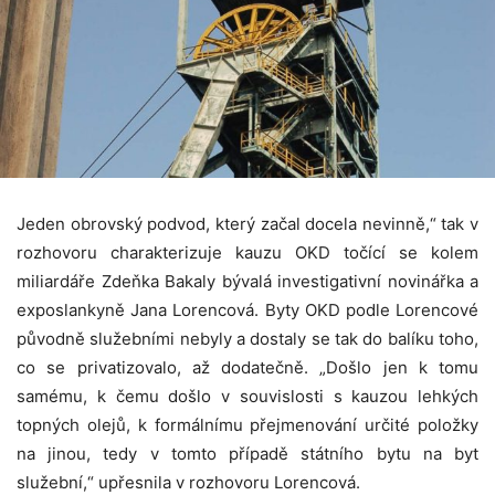
Jeden obrovský podvod, který začal docela nevinně,“ tak v
rozhovoru charakterizuje kauzu OKD točící se kolem
miliardáře Zdeňka Bakaly bývalá investigativní novinářka a
exposlankyně Jana Lorencová. Byty OKD podle Lorencové
původně služebními nebyly a dostaly se tak do balíku toho,
co se privatizovalo, až dodatečně. „Došlo jen k tomu
samému, k čemu došlo v souvislosti s kauzou lehkých
topných olejů, k formálnímu přejmenování určité položky
na jinou, tedy v tomto případě státního bytu na byt
služební,“ upřesnila v rozhovoru Lorencová.