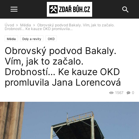
Úvod
Média
Obrovský podvod Bakaly. Vím, jak to začalo.
Drobností… Ke kauze OKD promluvila...
Média
Doly a revíry
OKD
Obrovský podvod Bakaly.
Vím, jak to začalo.
Drobností… Ke kauze OKD
promluvila Jana Lorencová
1567
0