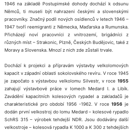
1946 na základě Postupimské dohody dochází k odsunu
Němců, ti museli být nahrazeni českými a slovenskými
pracovníky. Značný podíl nových osídlenců v letech 1946 –
1947 tvoří reemigranti z Německa, Maďarska a Rumunska.
Přicházejí noví pracovníci z vnitrozemí, brigádníci z
různých míst – Strakonic, Plzně, Českých Budějovic, také z
Moravy a Slovenska. Mnozí z nich zde zůstali trvale.
Dochází k projekci a přípravám výstavby velkolomových
kapacit v západní oblasti sokolovského revíru. V roce 1945
je započato s výstavbou velkolomu Silvestr, v roce
1955
zahajují výstavbové práce v lomech Medard I. a Libík.
Zavádění kapacitních kolesových rypadel a zakladačů je
charakteristické pro období 1956 -1962. V roce
1956
je
dodán první velkostroj do lomu Medard – kolesové rypadlo
SchRS 315 – výrobek tehdejší NDR. Jsou dodávány další
velkostroje – kolesová rypadla K 1000 a K 300 z tehdejších