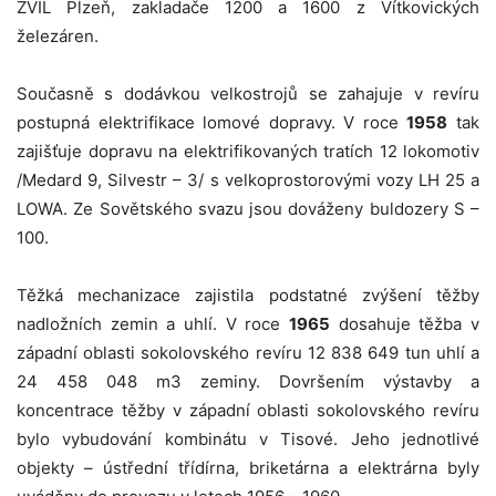
ZVIL Plzeň, zakladače 1200 a 1600 z Vítkovických
železáren.
Současně s dodávkou velkostrojů se zahajuje v revíru
postupná elektrifikace lomové dopravy. V roce
1958
tak
zajišťuje dopravu na elektrifikovaných tratích 12 lokomotiv
/Medard 9, Silvestr – 3/ s velkoprostorovými vozy LH 25 a
LOWA. Ze Sovětského svazu jsou dováženy buldozery S –
100.
Těžká mechanizace zajistila podstatné zvýšení těžby
nadložních zemin a uhlí. V roce
1965
dosahuje těžba v
západní oblasti sokolovského revíru 12 838 649 tun uhlí a
24 458 048 m3 zeminy. Dovršením výstavby a
koncentrace těžby v západní oblasti sokolovského revíru
bylo vybudování kombinátu v Tisové. Jeho jednotlivé
objekty – ústřední třídírna, briketárna a elektrárna byly