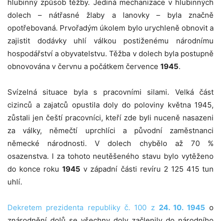
hlubinný způsob těžby. Jediná mechanizace v hlubinných
dolech – nátřasné žlaby a lanovky – byla značně
opotřebovaná. Prvořadým úkolem bylo urychleně obnovit a
zajistit dodávky uhlí válkou postiženému národnímu
hospodářství a obyvatelstvu. Těžba v dolech byla postupně
obnovována v červnu a počátkem července
1945
.
Svízelná situace byla s pracovními silami. Velká část
cizinců a zajatců opustila doly do poloviny května 1945,
zůstali jen čeští pracovníci, kteří zde byli nuceně nasazeni
za války, němečtí uprchlíci a původní zaměstnanci
německé národnosti. V dolech chybělo až 70 %
osazenstva. I za tohoto neutěšeného stavu bylo vytěženo
do konce roku
1945
v západní části revíru 2 125 415 tun
uhlí.
Dekretem prezidenta republiky č. 100 z
24. 10. 1945
o
znárodnění dolů se všechny doly začlenily do národního