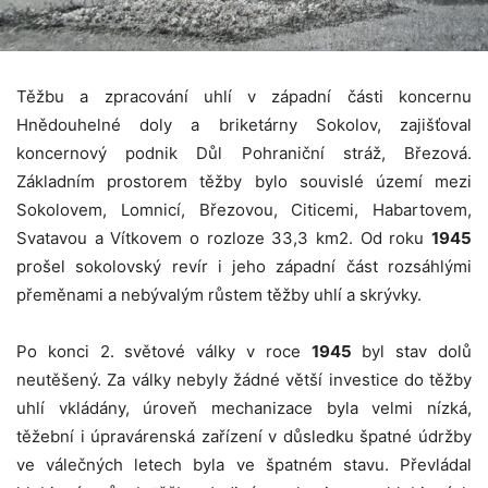
Těžbu a zpracování uhlí v západní části koncernu
Hnědouhelné doly a briketárny Sokolov, zajišťoval
koncernový podnik Důl Pohraniční stráž, Březová.
Základním prostorem těžby bylo souvislé území mezi
Sokolovem, Lomnicí, Březovou, Citicemi, Habartovem,
Svatavou a Vítkovem o rozloze 33,3 km2. Od roku
1945
prošel sokolovský revír i jeho západní část rozsáhlými
přeměnami a nebývalým růstem těžby uhlí a skrývky.
Po konci 2. světové války v roce
1945
byl stav dolů
neutěšený. Za války nebyly žádné větší investice do těžby
uhlí vkládány, úroveň mechanizace byla velmi nízká,
těžební i úpravárenská zařízení v důsledku špatné údržby
ve válečných letech byla ve špatném stavu. Převládal