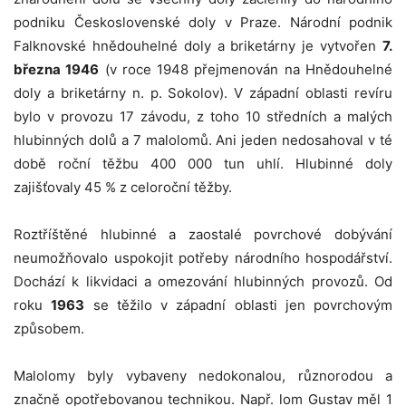
podniku Československé doly v Praze. Národní podnik
Falknovské hnědouhelné doly a briketárny je vytvořen
7.
března 1946
(v roce 1948 přejmenován na Hnědouhelné
doly a briketárny n. p. Sokolov). V západní oblasti revíru
bylo v provozu 17 závodu, z toho 10 středních a malých
hlubinných dolů a 7 malolomů. Ani jeden nedosahoval v té
době roční těžbu 400 000 tun uhlí. Hlubinné doly
zajišťovaly 45 % z celoroční těžby.
Roztříštěné hlubinné a zaostalé povrchové dobývání
neumožňovalo uspokojit potřeby národního hospodářství.
Dochází k likvidaci a omezování hlubinných provozů. Od
roku
1963
se těžilo v západní oblasti jen povrchovým
způsobem.
Malolomy byly vybaveny nedokonalou, různorodou a
značně opotřebovanou technikou. Např. lom Gustav měl 1