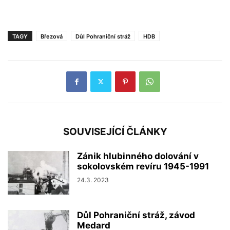
TAGY
Březová
Důl Pohraniční stráž
HDB
SOUVISEJÍCÍ ČLÁNKY
Zánik hlubinného dolování v
sokolovském revíru 1945-1991
24.3. 2023
Důl Pohraniční stráž, závod
Medard