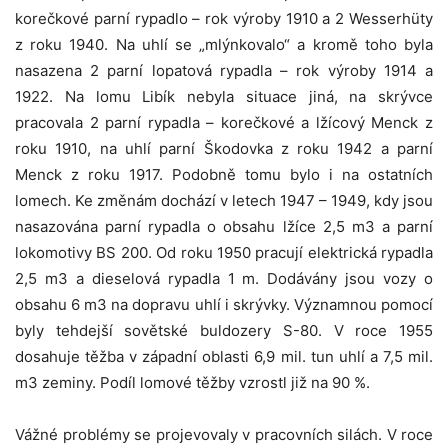
korečkové parní rypadlo – rok výroby 1910 a 2 Wesserhüty
z roku 1940. Na uhlí se „mlýnkovalo“ a kromě toho byla
nasazena 2 parní lopatová rypadla – rok výroby 1914 a
1922. Na lomu Libík nebyla situace jiná, na skrývce
pracovala 2 parní rypadla – korečkové a lžícový Menck z
roku 1910, na uhlí parní Škodovka z roku 1942 a parní
Menck z roku 1917. Podobně tomu bylo i na ostatních
lomech. Ke změnám dochází v letech 1947 – 1949, kdy jsou
nasazována parní rypadla o obsahu lžíce 2,5 m3 a parní
lokomotivy BS 200. Od roku 1950 pracují elektrická rypadla
2,5 m3 a dieselová rypadla 1 m. Dodávány jsou vozy o
obsahu 6 m3 na dopravu uhlí i skrývky. Významnou pomocí
byly tehdejší sovětské buldozery S-80. V roce 1955
dosahuje těžba v západní oblasti 6,9 mil. tun uhlí a 7,5 mil.
m3 zeminy. Podíl lomové těžby vzrostl již na 90 %.
Vážné problémy se projevovaly v pracovních silách. V roce