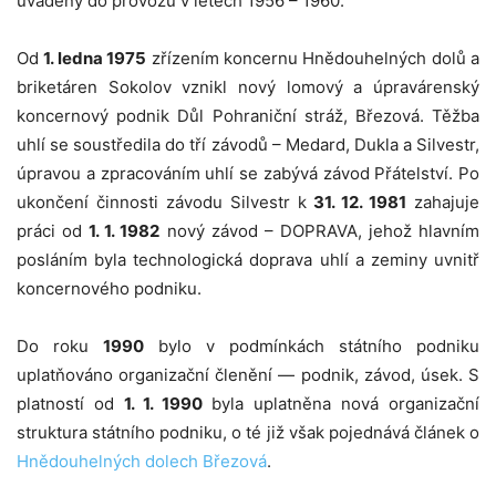
uváděny do provozu v letech 1956 – 1960.
Od
1. ledna 1975
zřízením koncernu Hnědouhelných dolů a
briketáren Sokolov vznikl nový lomový a úpravárenský
koncernový podnik Důl Pohraniční stráž, Březová. Těžba
uhlí se soustředila do tří závodů – Medard, Dukla a Silvestr,
úpravou a zpracováním uhlí se zabývá závod Přátelství. Po
ukončení činnosti závodu Silvestr k
31. 12. 1981
zahajuje
práci od
1. 1. 1982
nový závod – DOPRAVA, jehož hlavním
posláním byla technologická doprava uhlí a zeminy uvnitř
koncernového podniku.
Do roku
1990
bylo v podmínkách státního podniku
uplatňováno organizační členění — podnik, závod, úsek. S
platností od
1. 1. 1990
byla uplatněna nová organizační
struktura státního podniku, o té již však pojednává článek o
Hnědouhelných dolech Březová
.