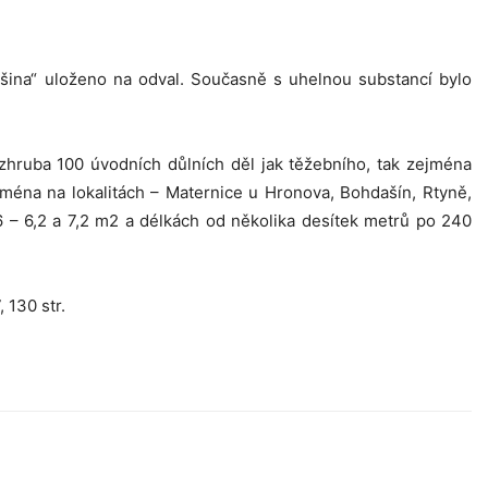
ušina“ uloženo na odval. Současně s uhelnou substancí bylo
zhruba 100 úvodních důlních děl jak těžebního, tak zejména
ména na lokalitách – Maternice u Hronova, Bohdašín, Rtyně,
,6 – 6,2 a 7,2 m2 a délkách od několika desítek metrů po 240
 130 str.