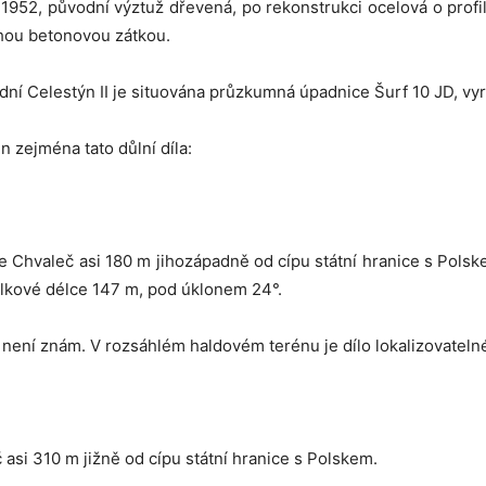
952, původní výztuž dřevená, po rekonstrukci ocelová o profilu 
uhou betonovou zátkou.
í Celestýn II je situována průzkumná úpadnice Šurf 10 JD, vyra
n zejména tato důlní díla:
ce Chvaleč asi 180 m jihozápadně od cípu státní hranice s Polske
elkové délce 147 m, pod úklonem 24°.
a není znám. V rozsáhlém haldovém terénu je dílo lokalizovatel
 asi 310 m jižně od cípu státní hranice s Polskem.