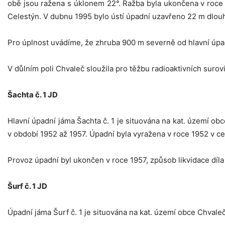
obě jsou ražena s úklonem 22°. Ražba byla ukončena v roce 1
Celestýn. V dubnu 1995 bylo ústí úpadní uzavřeno 22 m dlo
Pro úplnost uvádíme, že zhruba 900 m severně od hlavní úpadn
V důlním poli Chvaleč sloužila pro těžbu radioaktivních surovi
Šachta č. 1 JD
Hlavní úpadní jáma Šachta č. 1 je situována na kat. území ob
v období 1952 až 1957. Úpadní byla vyražena v roce 1952 v c
Provoz úpadní byl ukončen v roce 1957, způsob likvidace díl
Šurf č. 1 JD
Úpadní jáma Šurf č. 1 je situována na kat. území obce Chvaleč