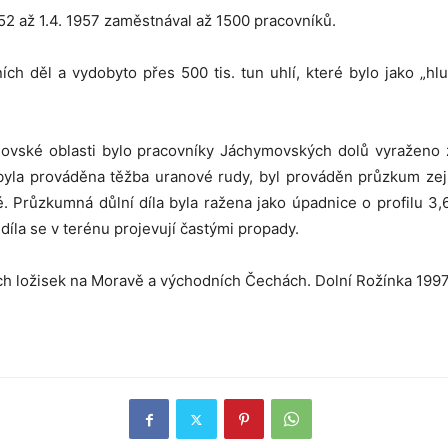
952 až 1.4. 1957 zaměstnával až 1500 pracovníků.
ch děl a vydobyto přes 500 tis. tun uhlí, které bylo jako „hl
novské oblasti bylo pracovníky Jáchymovských dolů vyraženo 
yla prováděna těžba uranové rudy, byl prováděn průzkum zej
é. Průzkumná důlní díla byla ražena jako úpadnice o profilu 3
 díla se v terénu projevují častými propady.
h ložisek na Moravě a východních Čechách. Dolní Rožínka 1997,