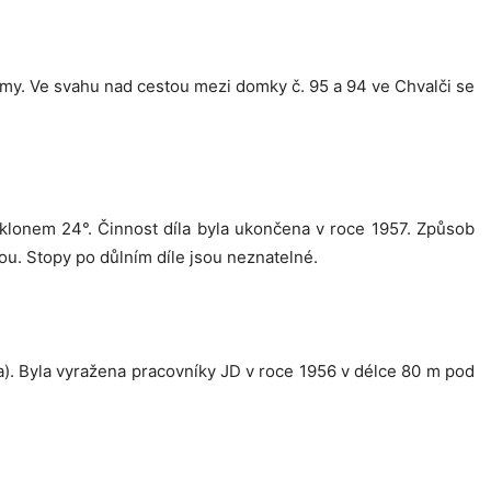
námy. Ve svahu nad cestou mezi domky č. 95 a 94 ve Chvalči se
klonem 24°. Činnost díla byla ukončena v roce 1957. Způsob
tou. Stopy po důlním díle jsou neznatelné.
a). Byla vyražena pracovníky JD v roce 1956 v délce 80 m pod