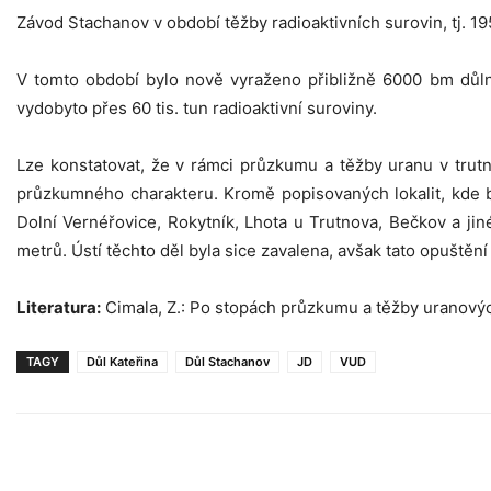
Závod Stachanov v období těžby radioaktivních surovin, tj. 1
V tomto období bylo nově vyraženo přibližně 6000 bm důlní
vydobyto přes 60 tis. tun radioaktivní suroviny.
Lze konstatovat, že v rámci průzkumu a těžby uranu v trut
průzkumného charakteru. Kromě popisovaných lokalit, kde b
Dolní Vernéřovice, Rokytník, Lhota u Trutnova, Bečkov a jin
metrů. Ústí těchto děl byla sice zavalena, avšak tato opuštění
Literatura:
Cimala, Z.: Po stopách průzkumu a těžby uranovýc
TAGY
Důl Kateřina
Důl Stachanov
JD
VUD