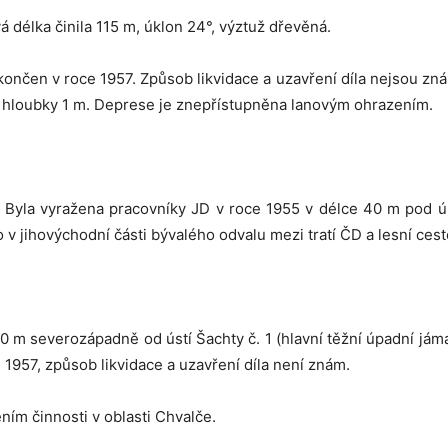
 délka činila 115 m, úklon 24°, výztuž dřevěná.
ukončen v roce 1957. Způsob likvidace a uzavření díla nejsou z
a hloubky 1 m. Deprese je znepřístupněna lanovým ohrazením.
č. Byla vyražena pracovníky JD v roce 1955 v délce 40 m pod ú
o v jihovýchodní části bývalého odvalu mezi tratí ČD a lesní ces
90 m severozápadně od ústí Šachty č. 1 (hlavní těžní úpadní jám
 1957, způsob likvidace a uzavření díla není znám.
ním činnosti v oblasti Chvalče.