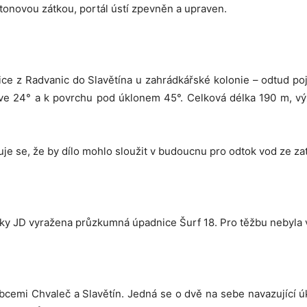
tonovou zátkou, portál ústí zpevněn a upraven.
nice z Radvanic do Slavětína u zahrádkářské kolonie – odtud p
ve 24° a k povrchu pod úklonem 45°. Celková délka 190 m, výz
je se, že by dílo mohlo sloužit v budoucnu pro odtok vod ze za
ky JD vyražena průzkumná úpadnice Šurf 18. Pro těžbu nebyla v
cemi Chvaleč a Slavětín. Jedná se o dvě na sebe navazující úk