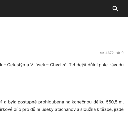
4672
0
ek – Celestýn a V. úsek – Chvaleč. Tehdejší důlní pole závodu
1901 a byla postupně prohloubena na konečnou délku 550,5 m,
írkové dílo pro důlní úseky Stachanov a sloužila k těžbě, jízdě