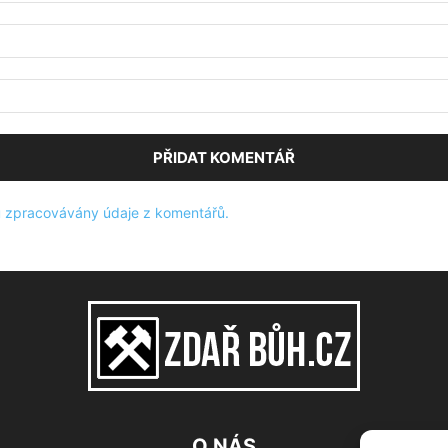
sou zpracovávány údaje z komentářů.
O NÁS