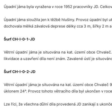
Úpadní jáma byla vyražena v roce 1952 pracovníky JD. Celková
Úpadní jáma sloužila jen k těžbě hlušiny. Provoz úpadní byl 
dochovala mělká závalová deprese délky cca 3 m, šířky 2 m 
Šurf CH-I-0-1-JD
Větrní úpadní jáma je situována na kat. území obce Chvale
likvidace a uzavření díla není znám. Zavalené ústí je situován
Šurf CH-I-0-2-JD
Větrní úpadní jáma je situována na kat. území obce Chvaleč 
úklonem 24°. Provoz tohoto větracího díla byl ukončen v roce
Lze říci, že všechna důlní díla provedená JD zanikají s ukonče