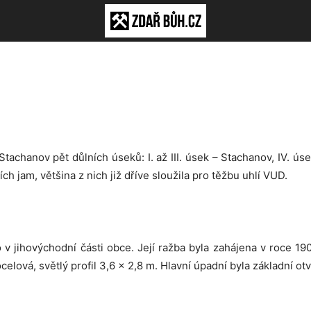
tachanov pět důlních úseků: I. až III. úsek – Stachanov, IV. ús
 jam, většina z nich již dříve sloužila pro těžbu uhlí VUD.
o v jihovýchodní části obce. Její ražba byla zahájena v roce 
elová, světlý profil 3,6 x 2,8 m. Hlavní úpadní byla základní otv