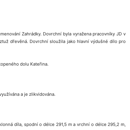
ojmenování Zahrádky. Dovrchní byla vyražena pracovníky JD v
tuž dřevěná. Dovrchní sloužila jako hlavní výdušné dílo pro
topeného dolu Kateřina.
yužívána a je zlikvidována.
lonná díla, spodní o délce 291,5 m a vrchní o délce 295,2 m,