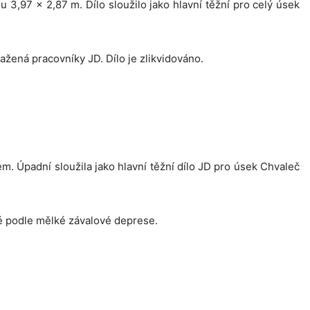
3,97 x 2,87 m. Dílo sloužilo jako hlavní těžní pro celý úsek
žená pracovníky JD. Dílo je zlikvidováno.
m. Úpadní sloužila jako hlavní těžní dílo JD pro úsek Chvaleč
né podle mělké závalové deprese.