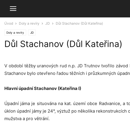
Úvod
Doly a revíry
JD
Důl Stachanov (Důl Kateřina)
Doly a revíry
JD
Důl Stachanov (Důl Kateřina)
V období těžby uranových rud n.p. JD Trutnov tvořilo závod S
Stachanov bylo otevřeno řadou těžních i průzkumných úpadních
Hlavní úpadní Stachanov (Kateřina I)
Úpadní jáma je situována na kat. území obce Radvanice, a t
úklon úpadní jámy je 24°, výztuž po několika rekonstrukcích oc
mužstva a pro větrání.