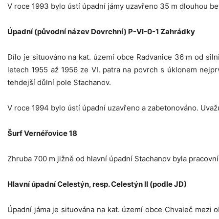
V roce 1993 bylo ústí úpadní jámy uzavřeno 35 m dlouhou be
Úpadní (původní název Dovrchní) P-VI-0-1 Zahrádky
Dílo je situováno na kat. území obce Radvanice 36 m od sil
letech 1955 až 1956 ze VI. patra na povrch s úklonem nejpr
tehdejší důlní pole Stachanov.
V roce 1994 bylo ústí úpadní uzavřeno a zabetonováno. Uvažu
Šurf Vernéřovice 18
Zhruba 700 m jižně od hlavní úpadní Stachanov byla pracovní
Hlavní úpadní Celestýn, resp. Celestýn II (podle JD)
Úpadní jáma je situována na kat. území obce Chvaleč mezi ob