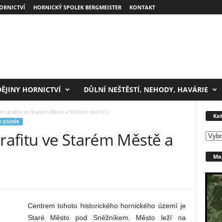
ORNICTVÍ
HORNICKÝ SPOLEK BERGMEISTER
KONTAKT
DĚJINY HORNICTVÍ
DŮLNÍ NEŠTĚSTÍ, NEHODY, HAVÁRIE
ní grafitu ve Starém Městě a blízkém okolí (1)
Kat
 JESENÍK
grafitu ve Starém Městě a
Kateg
Map
Centrem tohoto historického hornického území je
Staré Město pod Sněžníkem. Město leží na