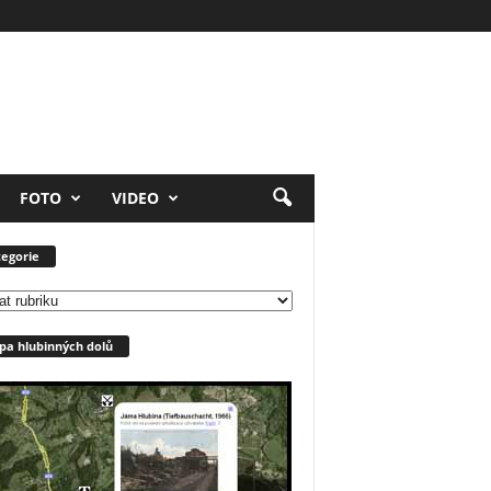
FOTO
VIDEO
egorie
orie
a hlubinných dolů