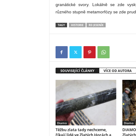
granátické svory. Lokálně se zde vysky
různého stupně metamorfózy se zde prudce
TAGY
HISTORIE
RD JESENÍK
SOUVISEJÍCÍ ČLÁNKY
VÍCE OD AUTORA
Diamo
Diamo
Těžbu zlata tady nechceme,
DIAMO 
říkají lidé ve Zlatých Horách a
Zlatých