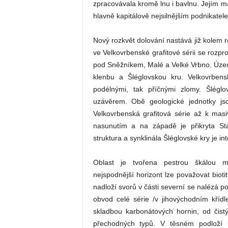
zpracovávala kromě lnu i bavlnu. Jejím maj
hlavně kapitálově nejsilnějším podnikatele
Nový rozkvět dolování nastává již kolem 
ve Velkovrbenské grafitové sérii se rozpr
pod Sněžníkem, Malé a Velké Vrbno. Územ
klenbu a Šléglovskou kru. Velkovrbens
podélnými, tak příčnými zlomy. Šléglo
uzávěrem. Obě geologické jednotky js
Velkovrbenská grafitová série až k ma
nasunutím a na západě je přikryta St
struktura a synklinála Šléglovské kry je in
Oblast je tvořena pestrou škálou m
nejspodnější horizont lze považovat biotiti
nadloží svorů v části severní se nalézá pol
obvod celé série /v jihovýchodním kříd
skladbou karbonátových hornin, od čist
přechodných typů. V těsném podloží ka