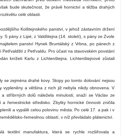
šak bude skutečnost, že právě hornictví a těžba drahých
rozkvětu celé oblasti.
ozdějšího Kolštejnského panství, v jehož zástavním držení
. S pány z Lipé, z Valdštejna (14. století), s pány ze Zvole
majitelem panství Hynek Bruntálský z Vrbna, po pánech z
ři Petřvaldští z Petřvaldu. Pro účast na stavovském povstání
án knížeti Karlu z Lichtenštejna. Lichtenštejnové zůstali
žily se zejména drahé kovy. Stopy po tomto dolování nejsou
ly vypleněny a většina z nich již nebyla nikdy obnovena. V
ch a stříbrných dolů náležela minulosti, snaží se Václav ze
a řemeslnické středisko. Zbytky hornické činnosti zničila
lenili a vypálili celou polovinu města. Po celé 17. a pak i v
zemědělsko-řemeslnou oblastí, v níž převládalo plátenictví.
á textilní manufaktura, která se rychle rozšiřovala a