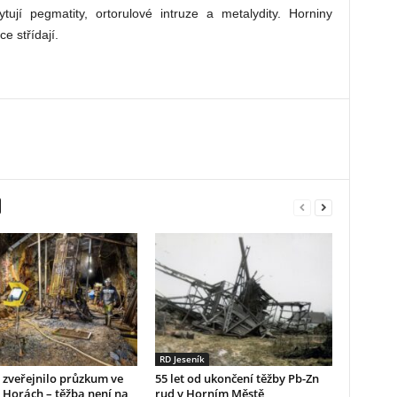
tují pegmatity, ortorulové intruze a metalydity. Horniny
 střídají.
RD Jeseník
zveřejnilo průzkum ve
55 let od ukončení těžby Pb-Zn
 Horách – těžba není na
rud v Horním Městě