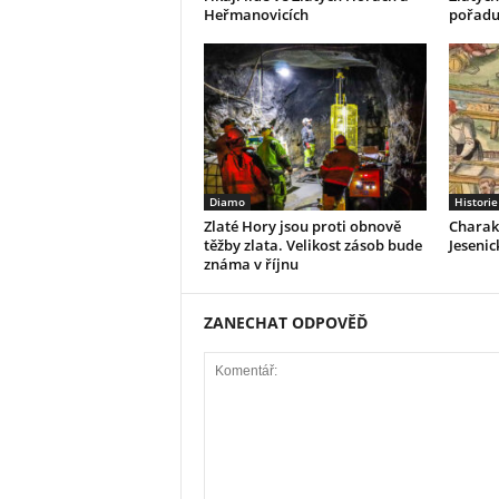
Heřmanovicích
pořadu
Diamo
Historie
Zlaté Hory jsou proti obnově
Charakt
těžby zlata. Velikost zásob bude
Jesenick
známa v říjnu
ZANECHAT ODPOVĚĎ