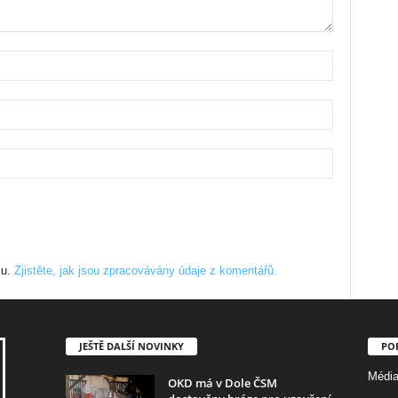
mu.
Zjistěte, jak jsou zpracovávány údaje z komentářů.
JEŠTĚ DALŠÍ NOVINKY
PO
Médi
OKD má v Dole ČSM