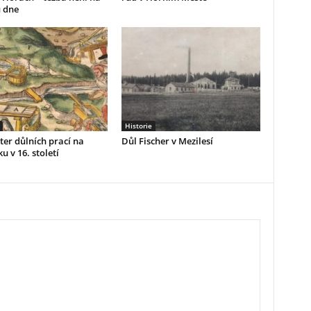
 dne
Historie
er důlních prací na
Důl Fischer v Mezilesí
u v 16. století