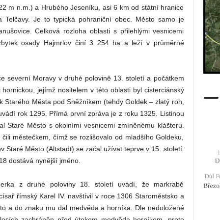
22 m n.m.) a Hrubého Jeseníku, asi 6 km od státní hranice
 Telčavy. Je to typická pohraniční obec. Město samo je
nušovice. Celková rozloha oblasti s přilehlými vesnicemi
zbytek osady Hajmrlov činí 3 254 ha a leží v průměrné
e severní Moravy v druhé polovině 13. století a počátkem
 hornickou, jejímž nositelem v této oblasti byl cisterciánský
ik Starého Města pod Sněžníkem (tehdy Goldek – zlatý roh,
 uvádí rok 1295. Přímá první zpráva je z roku 1325. Listinou
val Staré Město s okolními vesnicemi zmíněnému klášteru.
čili městečkem, čímž se rozlišovalo od mladšího Goldeku,
Staré Město (Altstadt) se začal užívat teprve v 15. století.
918 dostává nynější jméno.
berka z druhé poloviny 18. století uvádí, že markrabě
ísař římský Karel IV. navštívil v roce 1306 Staroměstsko a
to a do znaku mu dal medvěda a horníka. Dle nedoložené
ích lesích zachráněn před útokem medvěda horníkem, proto