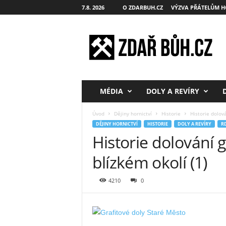
7.8. 2026
O ZDARBUH.CZ
VÝZVA PŘÁTELŮM H
Z
d
a
ř
B
ů
h
MÉDIA
DOLY A REVÍRY
.
c
Úvod
Dějiny hornictví
Historie
Historie dolová
z
DĚJINY HORNICTVÍ
HISTORIE
DOLY A REVÍRY
RD
Historie dolování 
blízkém okolí (1)
4210
0