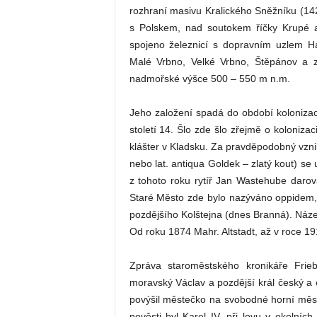
rozhraní masivu Kralického Sněžníku (14
s Polskem, nad soutokem říčky Krupé a
spojeno železnicí s dopravním uzlem Ha
Malé Vrbno, Velké Vrbno, Štěpánov a 
nadmořské výšce 500 – 550 m n.m.
Jeho založení spadá do období kolonizac
století 14. Šlo zde šlo zřejmě o kolonizaci
klášter v Kladsku. Za pravděpodobný vzn
nebo lat. antiqua Goldek – zlatý kout) se
z tohoto roku rytíř Jan Wastehube daro
Staré Město zde bylo nazýváno oppidem, 
pozdějšího Kolštejna (dnes Branná). Název 
Od roku 1874 Mahr. Altstadt, až v roce 1
Zpráva staroměstského kronikáře Frie
moravský Václav a pozdější král český a c
povýšil městečko na svobodné horní měs
pověsti byl Karel IV. při lovu v okoln