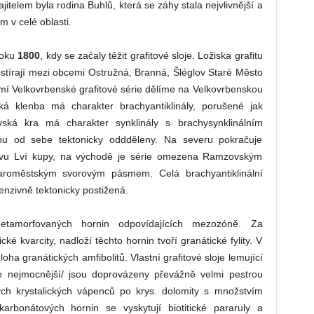
itelem byla rodina Buhlů, která se záhy stala nejvlivnější a
m v celé oblasti.
roku
1800
, kdy se začaly těžit grafitové sloje. Ložiska grafitu
ostírají mezi obcemi Ostružná, Branná, Šléglov Staré Město
í Velkovrbenské grafitové série dělíme na Velkovrbenskou
ká klenba má charakter brachyantiklinály, porušené jak
vská kra má charakter synklinály s brachysynklinálním
ou od sebe tektonicky oddděleny. Na severu pokračuje
sivu Lví kupy, na východě je série omezena Ramzovským
aroměstským svorovým pásmem. Celá brachyantiklinální
tenzivně tektonicky postižená.
etamorfovaných hornin odpovídajících mezozóně. Za
cké kvarcity, nadloží těchto hornin tvoří granátické fylity. V
oha granátických amfibolitů. Vlastní grafitové sloje lemující
le nejmocnější/ jsou doprovázeny převážně velmi pestrou
ých krystalických vápenců po krys. dolomity s množstvím
rbonátových hornin se vyskytují biotitické pararuly a