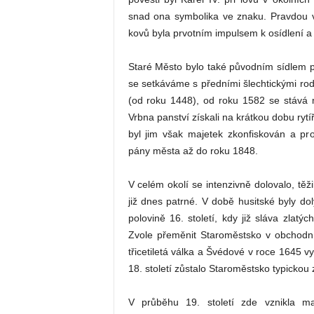
snad ona symbolika ve znaku. Pravdou v
kovů byla prvotním impulsem k osídlení a 
Staré Město bylo také původním sídlem p
se setkáváme s předními šlechtickými rody
(od roku 1448), od roku 1582 se stává 
Vrbna panství získali na krátkou dobu rytí
byl jim však majetek zkonfiskován a prod
pány města až do roku 1848.
V celém okolí se intenzivně dolovalo, tě
již dnes patrné. V době husitské byly do
polovině 16. století, kdy již sláva zlatý
Zvole přeměnit Staroměstsko v obchodní 
třicetiletá válka a Švédové v roce 1645 vyp
18. století zůstalo Staroměstsko typickou 
V průběhu 19. století zde vznikla mal