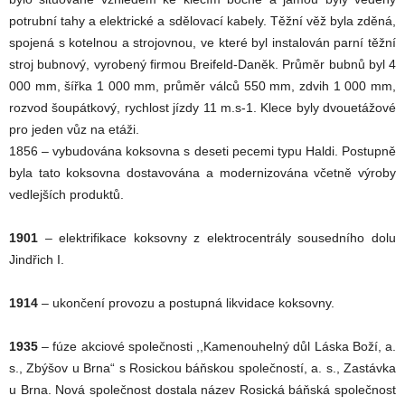
potrubní tahy a elektrické a sdělovací kabely. Těžní věž byla zděná,
spojená s kotelnou a strojovnou, ve které byl instalován parní těžní
stroj bubnový, vyrobený firmou Breifeld-Daněk. Průměr bubnů byl 4
000 mm, šířka 1 000 mm, průměr válců 550 mm, zdvih 1 000 mm,
rozvod šoupátkový, rychlost jízdy 11 m.s-1. Klece byly dvouetážové
pro jeden vůz na etáži.
1856 – vybudována koksovna s deseti pecemi typu Haldi. Postupně
byla tato koksovna dostavována a modernizována včetně výroby
vedlejších produktů.
1901
– elektrifikace koksovny z elektrocentrály sousedního dolu
Jindřich I.
1914
– ukončení provozu a postupná likvidace koksovny.
1935
– fúze akciové společnosti ,,Kamenouhelný důl Láska Boží, a.
s., Zbýšov u Brna“ s Rosickou báňskou společností, a. s., Zastávka
u Brna. Nová společnost dostala název Rosická báňská společnost