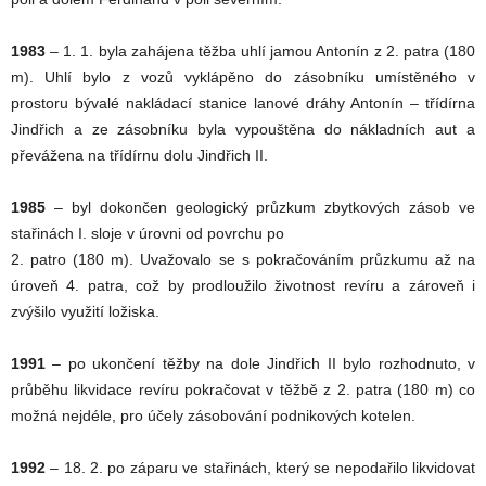
1983
– 1. 1. byla zahájena těžba uhlí jamou Antonín z 2. patra (180
m). Uhlí bylo z vozů vyklápěno do zásobníku umístěného v
prostoru bývalé nakládací stanice lanové dráhy Antonín – třídírna
Jindřich a ze zásobníku byla vypouštěna do nákladních aut a
převážena na třídírnu dolu Jindřich II.
1985
– byl dokončen geologický průzkum zbytkových zásob ve
stařinách I. sloje v úrovni od povrchu po
2. patro (180 m). Uvažovalo se s pokračováním průzkumu až na
úroveň 4. patra, což by prodloužilo životnost revíru a zároveň i
zvýšilo využití ložiska.
1991
– po ukončení těžby na dole Jindřich II bylo rozhodnuto, v
průběhu likvidace revíru pokračovat v těžbě z 2. patra (180 m) co
možná nejdéle, pro účely zásobování podnikových kotelen.
1992
– 18. 2. po záparu ve stařinách, který se nepodařilo likvidovat