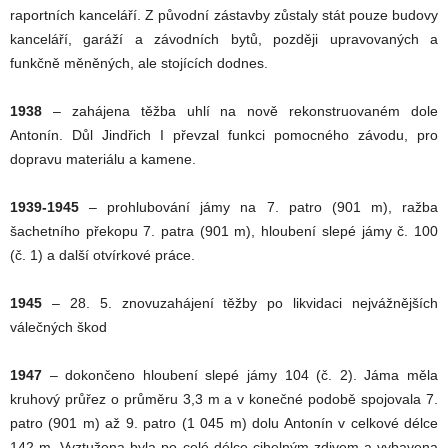
raportních kanceláří. Z původní zástavby zůstaly stát pouze budovy
kanceláří, garáží a závodních bytů, později upravovaných a
funkčně měněných, ale stojících dodnes.
1938
– zahájena těžba uhlí na nově rekonstruovaném dole
Antonín. Důl Jindřich I převzal funkci pomocného závodu, pro
dopravu materiálu a kamene.
1939-1945
– prohlubování jámy na 7. patro (901 m), ražba
šachetního překopu 7. patra (901 m), hloubení slepé jámy č. 100
(č. 1) a další otvírkové práce.
1945
– 28. 5. znovuzahájení těžby po likvidaci nejvážnějších
válečných škod
1947
– dokončeno hloubení slepé jámy 104 (č. 2). Jáma měla
kruhový průřez o průměru 3,3 m a v konečné podobě spojovala 7.
patro (901 m) až 9. patro (1 045 m) dolu Antonín v celkové délce
142 m. Vyztužena byla po celé délce cihelným zdivem a vybavena