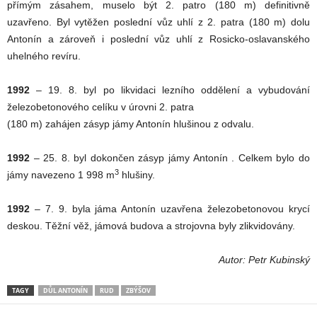
přímým zásahem, muselo být 2. patro (180 m) definitivně
uzavřeno. Byl vytěžen poslední vůz uhlí z 2. patra (180 m) dolu
Antonín a zároveň i poslední vůz uhlí z Rosicko-oslavanského
uhelného revíru.
1992
– 19. 8. byl po likvidaci lezního oddělení a vybudování
železobetonového celíku v úrovni 2. patra
(180 m) zahájen zásyp jámy Antonín hlušinou z odvalu.
1992
– 25. 8. byl dokončen zásyp jámy Antonín . Celkem bylo do
3
jámy navezeno 1 998 m
hlušiny.
1992
– 7. 9. byla jáma Antonín uzavřena železobetonovou krycí
deskou. Těžní věž, jámová budova a strojovna byly zlikvidovány.
Autor: Petr Kubinský
TAGY
DŮL ANTONÍN
RUD
ZBÝŠOV