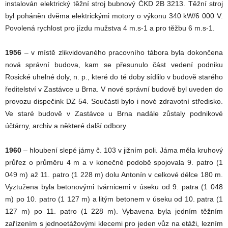
instalován elektrický těžní stroj bubnový ČKD 2B 3213. Těžní stroj
byl poháněn dvěma elektrickými motory o výkonu 340 kW/6 000 V.
Povolená rychlost pro jízdu mužstva 4 m.s-1 a pro těžbu 6 m.s-1.
1956
– v místě zlikvidovaného pracovního tábora byla dokončena
nová správní budova, kam se přesunulo část vedení podniku
Rosické uhelné doly, n. p., které do té doby sídlilo v budově starého
ředitelství v Zastávce u Brna. V nové správní budově byl uveden do
provozu dispečink DZ 54. Součástí bylo i nové zdravotní středisko.
Ve staré budově v Zastávce u Brna nadále zůstaly podnikové
účtárny, archiv a některé další odbory.
1960
– hloubení slepé jámy č. 103 v jižním poli. Jáma měla kruhový
průřez o průměru 4 m a v konečné podobě spojovala 9. patro (1
049 m) až 11. patro (1 228 m) dolu Antonín v celkové délce 180 m.
Vyztužena byla betonovými tvárnicemi v úseku od 9. patra (1 048
m) po 10. patro (1 127 m) a litým betonem v úseku od 10. patra (1
127 m) po 11. patro (1 228 m). Vybavena byla jedním těžním
zařízením s jednoetážovými klecemi pro jeden vůz na etáži, lezním