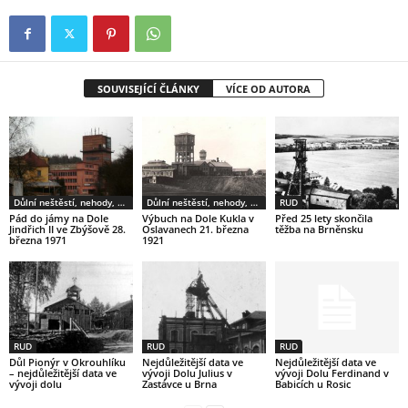
SOUVISEJÍCÍ ČLÁNKY
VÍCE OD AUTORA
Důlní neštěstí, nehody, havárie
Důlní neštěstí, nehody, havárie
RUD
Pád do jámy na Dole
Výbuch na Dole Kukla v
Před 25 lety skončila
Jindřich II ve Zbýšově 28.
Oslavanech 21. března
těžba na Brněnsku
března 1971
1921
RUD
RUD
RUD
Důl Pionýr v Okrouhlíku
Nejdůležitější data ve
Nejdůležitější data ve
– nejdůležitější data ve
vývoji Dolu Julius v
vývoji Dolu Ferdinand v
vývoji dolu
Zastávce u Brna
Babicích u Rosic