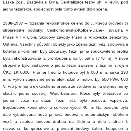
Láska Boží, Zastávka u Brna. Centralizace těžby uhlí v revíru pod
jednu těžařskou společnost byla tímto aktem dokončena.
1936-1937
– rozsáhlá rekonstrukce celého dolu, kterou provedli tři
strojírenské podniky: Českomoravská-Kolben-Daněk, továrna v
Praze VII – Libni, Škodovy závody Plzeň a Vítkovické železárny,
Ostrava. Všechny původní objekty jako zděná těžní věž, strojovna a
kotelna s komínem byly zbourány. Těžní jáma soudkovitého profilu
byla rekonstruována a prohloubena na 5. patro (770 m). V nové
strojovně bylo instalováno jedno těžní zařízení s těžním strojem
ČKD 1K 6000. Průměr třecího kotouče byl 6 000 mm, šířka 190
mm. Výkon stejnosměrného elektrického motoru byl 650 kW/6 000
V. Pro přeměnu elektrického proudu ze střídavého na stejnosměrný
sloužilo jedno soustrojí Ward-Leonard. Klece byly tříetážové po
jednom vozu na etáži. Těžní věž byla ocelová, vzpěrová,
trojkloubové konstrukce o celkové výšce 40 m. Na povrchu byla
dále vybudována nová jámová budova s automatickým oběhem
vozů a visutou lanovou dráhou na třídírnu u dolu Jindřich I,
rozvodna, kompresorovna, provozní budovy šaten, koupelen a