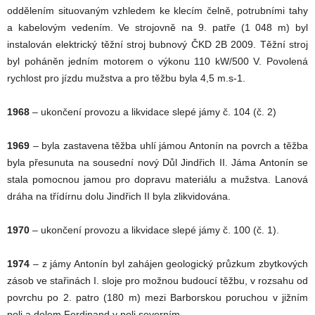
oddělením situovaným vzhledem ke klecím čelně, potrubními tahy
a kabelovým vedením. Ve strojovně na 9. patře (1 048 m) byl
instalován elektrický těžní stroj bubnový ČKD 2B 2009. Těžní stroj
byl poháněn jedním motorem o výkonu 110 kW/500 V. Povolená
rychlost pro jízdu mužstva a pro těžbu byla 4,5 m.s-1.
1968
– ukončení provozu a likvidace slepé jámy č. 104 (č. 2)
1969
– byla zastavena těžba uhlí jámou Antonín na povrch a těžba
byla přesunuta na sousední nový Důl Jindřich II. Jáma Antonín se
stala pomocnou jamou pro dopravu materiálu a mužstva. Lanová
dráha na třídírnu dolu Jindřich II byla zlikvidována.
1970
– ukončení provozu a likvidace slepé jámy č. 100 (č. 1).
1974
– z jámy Antonín byl zahájen geologický průzkum zbytkových
zásob ve stařinách I. sloje pro možnou budoucí těžbu, v rozsahu od
povrchu po 2. patro (180 m) mezi Barborskou poruchou v jižním
poli a dolem Ferdinand v poli severním.