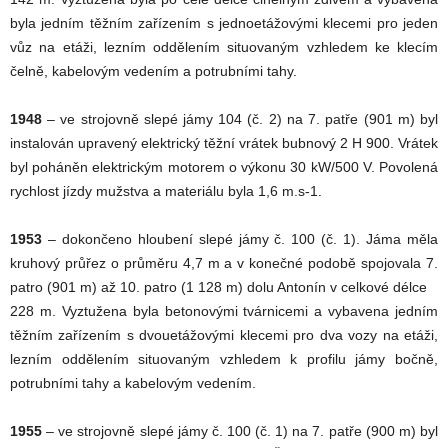
byla jedním těžním zařízením s jednoetážovými klecemi pro jeden
vůz na etáži, lezním oddělením situovaným vzhledem ke klecím
čelně, kabelovým vedením a potrubními tahy.
1948
– ve strojovně slepé jámy 104 (č. 2) na 7. patře (901 m) byl
instalován upravený elektrický těžní vrátek bubnový 2 H 900. Vrátek
byl poháněn elektrickým motorem o výkonu 30 kW/500 V. Povolená
rychlost jízdy mužstva a materiálu byla 1,6 m.s-1.
1953
– dokončeno hloubení slepé jámy č. 100 (č. 1). Jáma měla
kruhový průřez o průměru 4,7 m a v konečné podobě spojovala 7.
patro (901 m) až 10. patro (1 128 m) dolu Antonín v celkové délce
228 m. Vyztužena byla betonovými tvárnicemi a vybavena jedním
těžním zařízením s dvouetážovými klecemi pro dva vozy na etáži,
lezním oddělením situovaným vzhledem k profilu jámy bočně,
potrubními tahy a kabelovým vedením.
1955
– ve strojovně slepé jámy č. 100 (č. 1) na 7. patře (900 m) byl