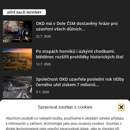
JEŠTĚ DALŠÍ NOVINKY
OKD má v Dole ČSM dostavěny hráze pro
uzavření všech důlních...
22.7. 2026
Po stopách horníků i úzkými chodbami.
Měděnec rozšířil prohlídky historických štol
12.7. 2026
Společnost OKD uzavřela poslední rok těžby
černého uhlí ziskem 7 milionů...
9.7. 2026
Spravovat souhlas s cookies
Abychom poskytli co nejlepší služby, používáme k ukládání a/nebo přístupu
POPULÁRNÍ KATEGORIE
k informacím o zařízení, technologie jako jsou soubory cookies. Souhlas s
1896
Média
těmito technologiemi nám umožní zpracovávat údaje, jako je chování při