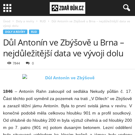
Úvod
Doly a revíry
RUD
Důl Antonín ve Zbýšově u Brna – nejdůležitější data ve
vývoji dolu
DOLY A REVÍRY
RUD
Důl Antonín ve Zbýšově u Brna –
nejdůležitější data ve vývoji dolu
7844
0
1846
– Antonín Rahn zakoupil od sedláka Nekudy půllán č. 17.
Část těchto polí vyměnil za pozemek na trati ,,V Dílech“ ve Zbýšově
a zarazil těžní jámu Antonín. Byla to první svislá jáma v revíru. V
konečné podobě měla celkovou hloubku 901 m a profil soudkový.
Od ohlubně do hloubky 200 m byla výztuž cihelná a od hloubky 200
m po 7. patro (901 m) potom dusaným betonem. Lezní oddělení
bylo situované vzhledem ke klecím bočně a jámou byly vedeny