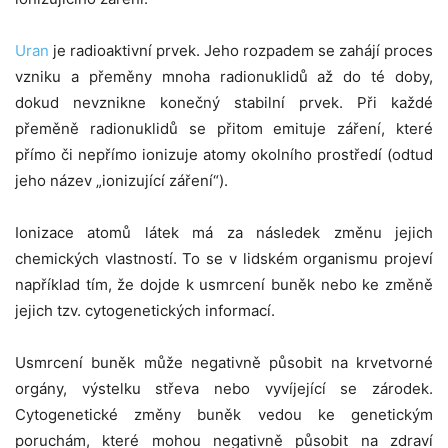
Uran
je radioaktivní prvek. Jeho rozpadem se zahájí proces
vzniku a přeměny mnoha radionuklidů až do té doby,
dokud nevznikne konečný stabilní prvek. Při každé
přeměně radionuklidů se přitom emituje záření, které
přímo či nepřímo ionizuje atomy okolního prostředí (odtud
jeho název „ionizující záření“).
Ionizace atomů látek má za následek změnu jejich
chemických vlastností. To se v lidském organismu projeví
například tím, že dojde k usmrcení buněk nebo ke změně
jejich tzv. cytogenetických informací.
Usmrcení buněk může negativně působit na krvetvorné
orgány, výstelku střeva nebo vyvíjející se zárodek.
Cytogenetické změny buněk vedou ke genetickým
poruchám, které mohou negativně působit na zdraví