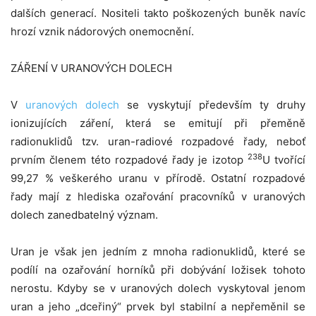
dalších generací. Nositeli takto poškozených buněk navíc
hrozí vznik nádorových onemocnění.
ZÁŘENÍ V URANOVÝCH DOLECH
V
uranových dolech
se vyskytují především ty druhy
ionizujících záření, která se emitují při přeměně
radionuklidů tzv. uran-radiové rozpadové řady, neboť
238
prvním členem této rozpadové řady je izotop
U tvořící
99,27 % veškerého uranu v přírodě. Ostatní rozpadové
řady mají z hlediska ozařování pracovníků v uranových
dolech zanedbatelný význam.
Uran je však jen jedním z mnoha radionuklidů, které se
podílí na ozařování horníků při dobývání ložisek tohoto
nerostu. Kdyby se v uranových dolech vyskytoval jenom
uran a jeho „dceřiný“ prvek byl stabilní a nepřeměnil se