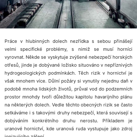
Práce v hlubinných dolech nezřídka s sebou přinášejí
velmi specifické problémy, s nimiž se musí horníci
vyrovnat. Někde se vyskytuje zvýšené nebezpečí horských
otřesů, jinde je dobývané ložisko situováno v nepříznivých
hydrogeologických podmínkách. Těch rizik v hornictví je
však mnohem více. Důlní požáry si vynutily nejednu daň v
podobě mnoha lidských životů, průval vod do podzemních
prostor mnohdy tvoři důležitou kapitolu havarijního plánu
na některých dolech. Vedle těchto obecných rizik se často
setkáváme i s takovými druhy nebezpečí, která souvisejí s
dobýváním konkrétního druhu nerostu. Příkladem je
uranové hornictví, kde uranová ruda vystupuje jako zdroj
ionizujícího záření.