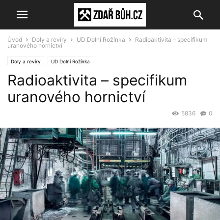
Úvod
Doly a revíry
UD Dolní Rožínka
Radioaktivita – specifikum
uranového hornictví
Doly a revíry
UD Dolní Rožínka
Radioaktivita – specifikum
uranového hornictví
5836
0