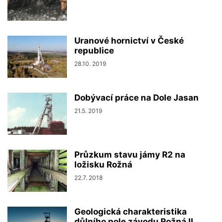
Uranové hornictví v České
republice
28.10. 2019
Dobývací práce na Dole Jasan
21.5. 2019
Průzkum stavu jámy R2 na
ložisku Rožná
22.7. 2018
Geologická charakteristika
důlního pole závodu Rožná II