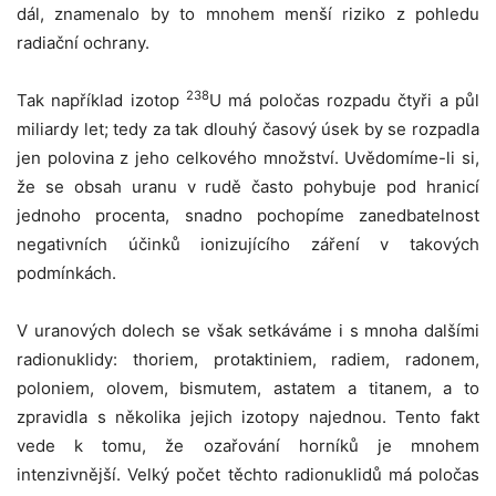
dál, znamenalo by to mnohem menší riziko z pohledu
radiační ochrany.
238
Tak například izotop
U má poločas rozpadu čtyři a půl
miliardy let; tedy za tak dlouhý časový úsek by se rozpadla
jen polovina z jeho celkového množství. Uvědomíme-li si,
že se obsah uranu v rudě často pohybuje pod hranicí
jednoho procenta, snadno pochopíme zanedbatelnost
negativních účinků ionizujícího záření v takových
podmínkách.
V uranových dolech se však setkáváme i s mnoha dalšími
radionuklidy: thoriem, protaktiniem, radiem, radonem,
poloniem, olovem, bismutem, astatem a titanem, a to
zpravidla s několika jejich izotopy najednou. Tento fakt
vede k tomu, že ozařování horníků je mnohem
intenzivnější. Velký počet těchto radionuklidů má poločas