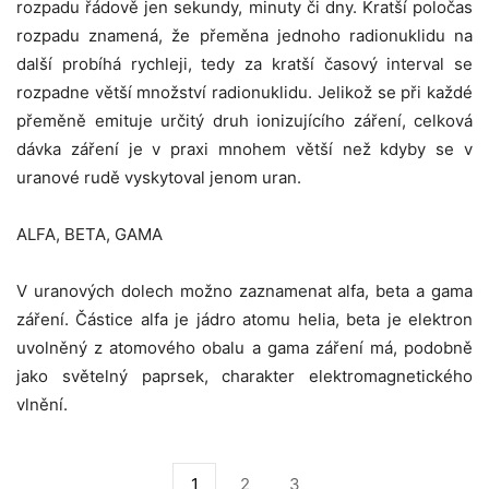
rozpadu řádově jen sekundy, minuty či dny. Kratší poločas
rozpadu znamená, že přeměna jednoho radionuklidu na
další probíhá rychleji, tedy za kratší časový interval se
rozpadne větší množství radionuklidu. Jelikož se při každé
přeměně emituje určitý druh ionizujícího záření, celková
dávka záření je v praxi mnohem větší než kdyby se v
uranové rudě vyskytoval jenom uran.
ALFA, BETA, GAMA
V uranových dolech možno zaznamenat alfa, beta a gama
záření. Částice alfa je jádro atomu helia, beta je elektron
uvolněný z atomového obalu a gama záření má, podobně
jako světelný paprsek, charakter elektromagnetického
vlnění.
1
2
3