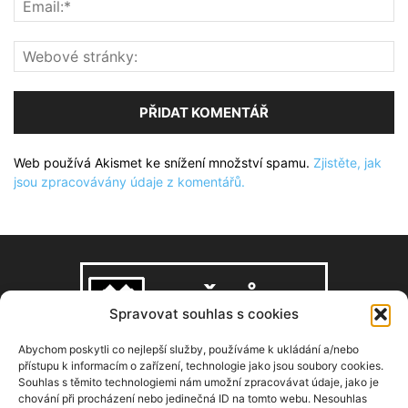
Web používá Akismet ke snížení množství spamu.
Zjistěte, jak
jsou zpracovávány údaje z komentářů.
Spravovat souhlas s cookies
Abychom poskytli co nejlepší služby, používáme k ukládání a/nebo
přístupu k informacím o zařízení, technologie jako jsou soubory cookies.
Souhlas s těmito technologiemi nám umožní zpracovávat údaje, jako je
O NÁS
chování při procházení nebo jedinečná ID na tomto webu. Nesouhlas