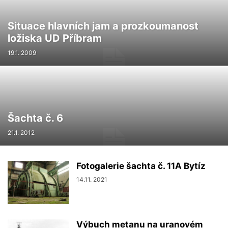
Situace hlavních jam a prozkoumanost
ložiska UD Příbram
19.1. 2009
Šachta č. 6
21.1. 2012
Fotogalerie šachta č. 11A Bytíz
14.11. 2021
Výbuch metanu na uranovém