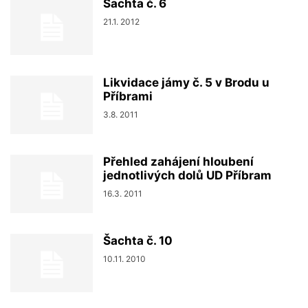
Šachta č. 6
21.1. 2012
Likvidace jámy č. 5 v Brodu u
Příbrami
3.8. 2011
Přehled zahájení hloubení
jednotlivých dolů UD Příbram
16.3. 2011
Šachta č. 10
10.11. 2010