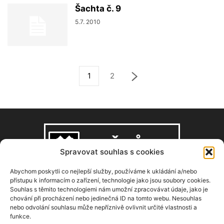
Šachta č. 9
5.7. 2010
1
2
Spravovat souhlas s cookies
Abychom poskytli co nejlepší služby, používáme k ukládání a/nebo
přístupu k informacím o zařízení, technologie jako jsou soubory cookies.
Souhlas s těmito technologiemi nám umožní zpracovávat údaje, jako je
O NÁS
chování při procházení nebo jedinečná ID na tomto webu. Nesouhlas
nebo odvolání souhlasu může nepříznivě ovlivnit určité vlastnosti a
funkce.
Copyright © 2008–2026, zdarbuh.cz