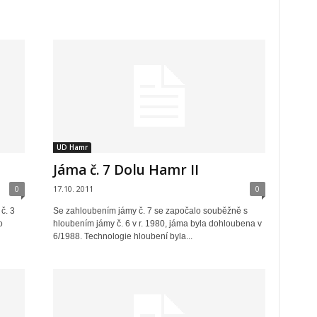
UD Hamr
Jáma č. 7 Dolu Hamr II
0
17.10. 2011
0
č. 3
Se zahloubením jámy č. 7 se započalo souběžně s
o
hloubením jámy č. 6 v r. 1980, jáma byla dohloubena v
6/1988. Technologie hloubení byla...