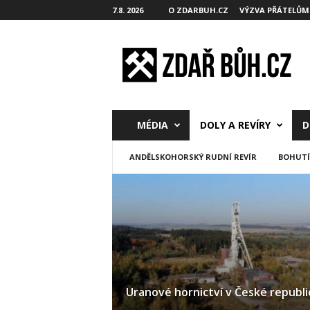
7.8. 2026
O ZDARBUH.CZ
VÝZVA PŘÁTELŮM
Z
d
a
ř
B
ů
h
MÉDIA
DOLY A REVÍRY
D
.
c
ANDĚLSKOHORSKÝ RUDNÍ REVÍR
BOHUTÍ
z
Uranové hornictví v České republi