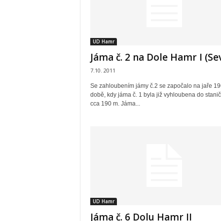
UD Hamr
Jáma č. 2 na Dole Hamr I (Se
7.10. 2011
Se zahloubením jámy č.2 se započalo na jaře 19
době, kdy jáma č. 1 byla již vyhloubena do stani
cca 190 m. Jáma...
UD Hamr
Jáma č. 6 Dolu Hamr II