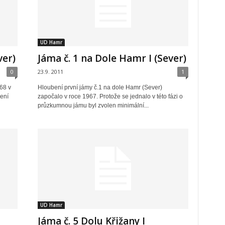
UD Hamr
ver)
Jáma č. 1 na Dole Hamr I (Sever)
0
23.9. 2011
1
68 v
Hloubení první jámy č.1 na dole Hamr (Sever)
čení
započalo v roce 1967. Protože se jednalo v této fázi o
průzkumnou jámu byl zvolen minimální...
UD Hamr
Jáma č. 5 Dolu Křižany I