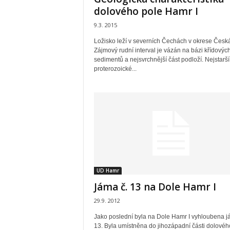
dolového pole Hamr I
9.3. 2015
Ložisko leží v severních Čechách v okrese Česká
Zájmový rudní interval je vázán na bázi křídovýc
sedimentů a nejsvrchnější část podloží. Nejstarší
proterozoické...
UD Hamr
Jáma č. 13 na Dole Hamr I
29.9. 2012
Jako poslední byla na Dole Hamr I vyhloubena j
13. Byla umístněna do jihozápadní části dolovéh