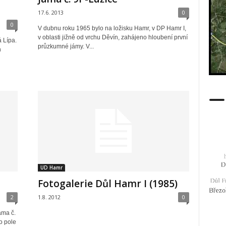
17.6. 2013
0
0
V dubnu roku 1965 bylo na ložisku Hamr, v DP Hamr I,
v oblasti jižně od vrchu Děvín, zahájeno hloubení první
 Lípa.
průzkumné jámy. V...
h
UD Hamr
Fotogalerie Důl Hamr I (1985)
2
1.8. 2012
0
áma č.
o pole