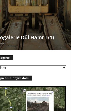
ogalerie Důl Hamr I (1)
 2015
tegorie
pa hlubinných dolů