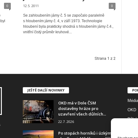
0
12.5. 2011
0
e
Se zahloubením jámy č. 5 se započalo paralelně
 byl
s hloubením jámy č. 4, v září 1973. Technologie
hloubení byla prakticky shodná s hloubením jámy č.4.,
vnitřní čistý průměr kruhové...
Strana 1 z 2
JEŠTĚ DALŠÍ NOVINKY
PO
Médi
OKD má v Dole ČSM
dostavěny hráze pro
OKD
uzavření všech důlních...
Důlní
22.7. 2026
a
Foto
Po stopách horníků i úzkými
Diam