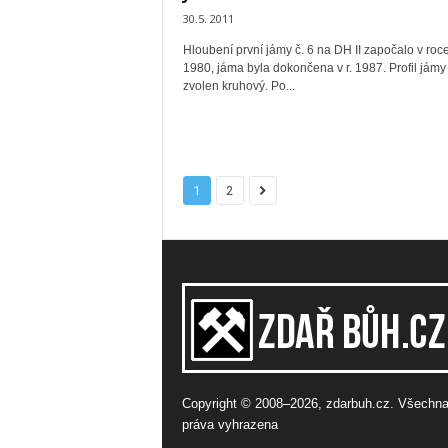
30.5. 2011
Hloubení první jámy č. 6 na DH II započalo v roc
1980, jáma byla dokončena v r. 1987. Profil jámy
zvolen kruhový. Po...
1
2
Copyright © 2008–2026, zdarbuh.cz. Všechn
práva vyhrazena