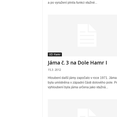
a po vyražení plnila funkci vtažné...
UD Hamr
Jáma č. 3 na Dole Hamr I
15.3. 2012
Hloubení další jámy započalo v roce 1971. Jáma 
byla umístněna v západní části dolového pole. P
vyhloubení byla jáma určena jako vtažná...