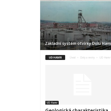
Základní systém otvírky Dolu Hamr
UD HAMR
Úvod
Doly a revíry
UD Hamr
UD Hamr
Geologická charakteristika