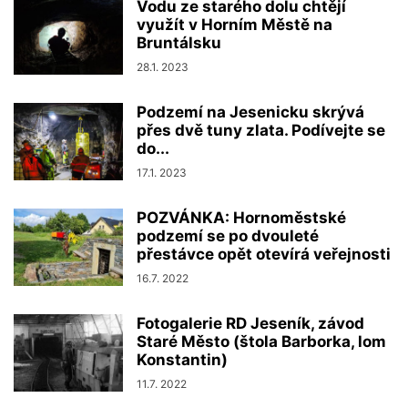
Vodu ze starého dolu chtějí
využít v Horním Městě na
Bruntálsku
28.1. 2023
Podzemí na Jesenicku skrývá
přes dvě tuny zlata. Podívejte se
do...
17.1. 2023
POZVÁNKA: Hornoměstské
podzemí se po dvouleté
přestávce opět otevírá veřejnosti
16.7. 2022
Fotogalerie RD Jeseník, závod
Staré Město (štola Barborka, lom
Konstantin)
11.7. 2022