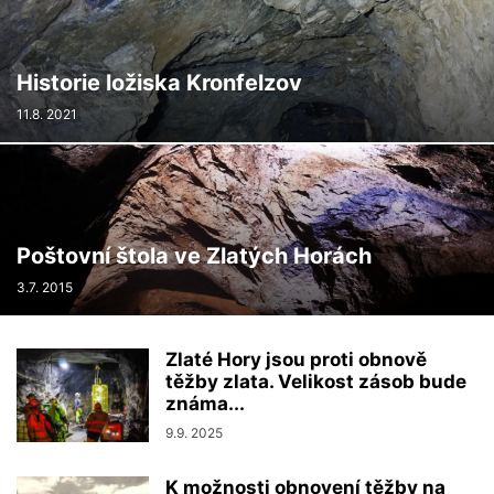
Historie ložiska Kronfelzov
11.8. 2021
Poštovní štola ve Zlatých Horách
3.7. 2015
Zlaté Hory jsou proti obnově
těžby zlata. Velikost zásob bude
známa...
9.9. 2025
K možnosti obnovení těžby na