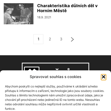
Charakteristika důlních děl v
Horním Městě
18.9. 2021
1
2
3
Spravovat souhlas s cookies
Abychom poskytli co nejlepší služby, používáme k ukládání a/nebo
přístupu k informacím o zařízení, technologie jako jsou soubory cookies.
Souhlas s těmito technologiemi nám umožní zpracovávat údaje, jako je
O NÁS
chování při procházení nebo jedinečná ID na tomto webu. Nesouhlas
nebo odvolání souhlasu může nepříznivě ovlivnit určité vlastnosti a
funkce.
Copyright © 2008–2026, zdarbuh.cz